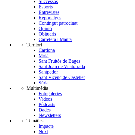
Successos
Esports
Entrevistes
Reportatges
Contingut patrocinat
Opinió
Obituaris
Carretera i Manta
Territori
Cardona
Moià
Sant Fruitós de Bages
Sant Joan de Vilatorrada
Santpedor
Sant Vicenç de Castellet
Súria
Multimèdia
Fotogaleries
Vídeos
Pòdcasts
Dades
Newsletters
Temàtics
Impacte
Next