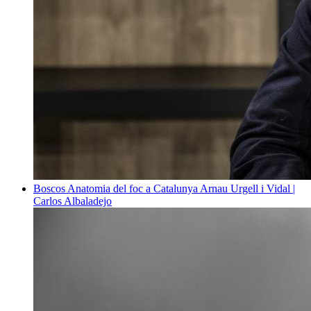
Boscos
Anatomia del foc a Catalunya
Arnau Urgell i Vidal |
Carlos Albaladejo