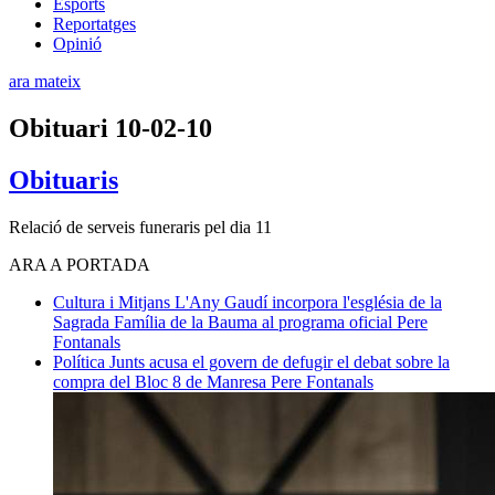
Esports
Reportatges
Opinió
ara mateix
Obituari 10-02-10
Obituaris
Relació de serveis funeraris pel dia 11
ARA A PORTADA
Cultura i Mitjans
L'Any Gaudí incorpora l'església de la
Sagrada Família de la Bauma al programa oficial
Pere
Fontanals
Política
Junts acusa el govern de defugir el debat sobre la
compra del Bloc 8 de Manresa
Pere Fontanals