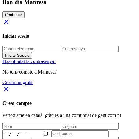
Bon dia Manresa
Continuar
close
Iniciar sessió
Iniciar Sessió
Has oblidat la contrasenya?
No tens compte a Manresa?
Crea'n un gratis
close
Crear compte
Periodisme
en català
, gràcies a una comunitat de gent com tu