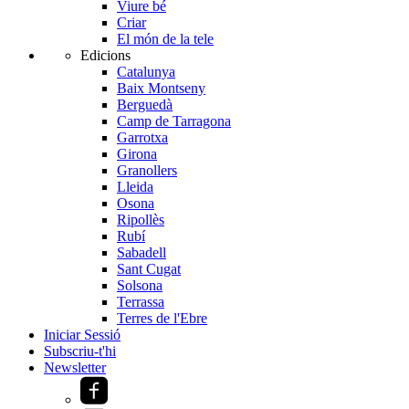
Viure bé
Criar
El món de la tele
Edicions
Catalunya
Baix Montseny
Berguedà
Camp de Tarragona
Garrotxa
Girona
Granollers
Lleida
Osona
Ripollès
Rubí
Sabadell
Sant Cugat
Solsona
Terrassa
Terres de l'Ebre
Iniciar Sessió
Subscriu-t'hi
Newsletter