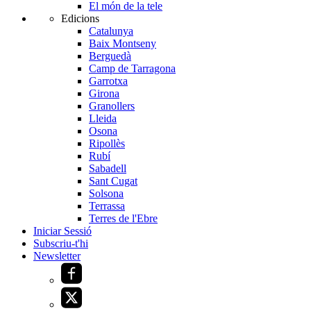
El món de la tele
Edicions
Catalunya
Baix Montseny
Berguedà
Camp de Tarragona
Garrotxa
Girona
Granollers
Lleida
Osona
Ripollès
Rubí
Sabadell
Sant Cugat
Solsona
Terrassa
Terres de l'Ebre
Iniciar Sessió
Subscriu-t'hi
Newsletter