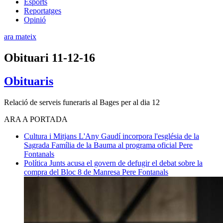
Esports
Reportatges
Opinió
ara mateix
Obituari 11-12-16
Obituaris
Relació de serveis funeraris al Bages per al dia 12
ARA A PORTADA
Cultura i Mitjans
L'Any Gaudí incorpora l'església de la
Sagrada Família de la Bauma al programa oficial
Pere
Fontanals
Política
Junts acusa el govern de defugir el debat sobre la
compra del Bloc 8 de Manresa
Pere Fontanals