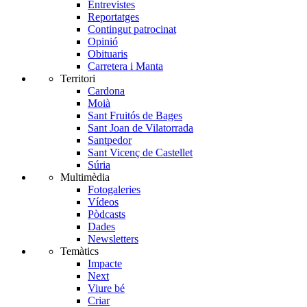
Entrevistes
Reportatges
Contingut patrocinat
Opinió
Obituaris
Carretera i Manta
Territori
Cardona
Moià
Sant Fruitós de Bages
Sant Joan de Vilatorrada
Santpedor
Sant Vicenç de Castellet
Súria
Multimèdia
Fotogaleries
Vídeos
Pòdcasts
Dades
Newsletters
Temàtics
Impacte
Next
Viure bé
Criar