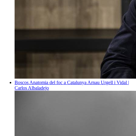
Boscos
Anatomia del foc a Catalunya
Arnau Urgell i Vidal |
Carlos Albaladejo