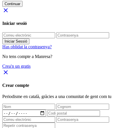
Continuar
close
Iniciar sessió
Iniciar Sessió
Has oblidat la contrasenya?
No tens compte a Manresa?
Crea'n un gratis
close
Crear compte
Periodisme
en català
, gràcies a una comunitat de gent com tu