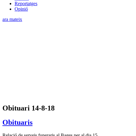
Reportatges
Opinió
ara mateix
Obituari 14-8-18
Obituaris
Relació de serveis funeraris al Bages per al dia 15