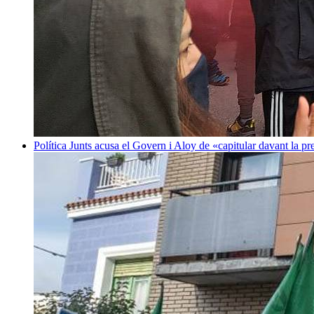
Política
Junts acusa el Govern i Aloy de «capitular davant la p