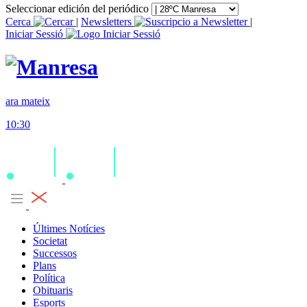
Seleccionar edición del periódico
Cerca
|
Newsletters
|
Iniciar Sessió
ara mateix
10:30
Últimes Notícies
Societat
Successos
Plans
Política
Obituaris
Esports