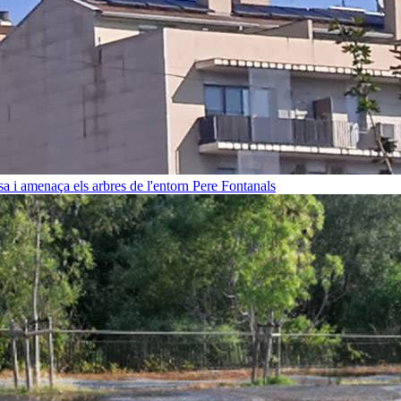
sa i amenaça els arbres de l'entorn
Pere Fontanals