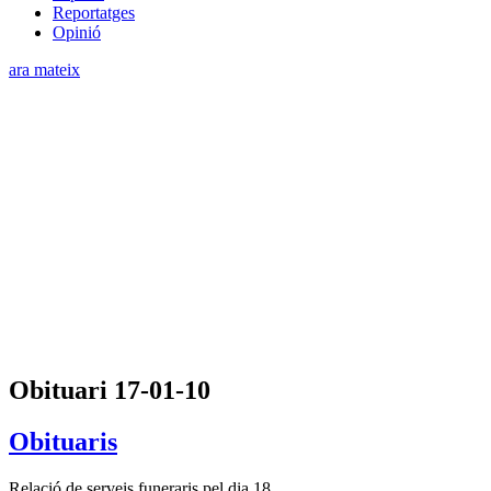
Reportatges
Opinió
ara mateix
Obituari 17-01-10
Obituaris
Relació de serveis funeraris pel dia 18