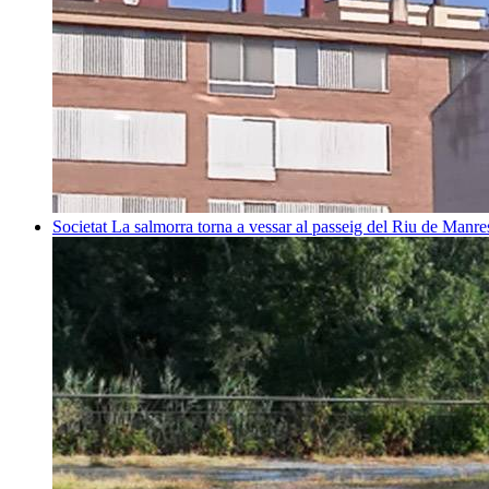
Societat
La salmorra torna a vessar al passeig del Riu de Manre