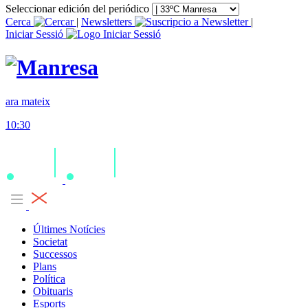
Seleccionar edición del periódico
Cerca
|
Newsletters
|
Iniciar Sessió
ara mateix
10:30
Últimes Notícies
Societat
Successos
Plans
Política
Obituaris
Esports