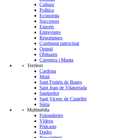
Cultura
Política
Economia
Successos
Esports
Entrevistes
Reportatges
Contingut patrocinat
Opinió
Obituaris
Carretera i Manta
Territori
Cardona
Moià
Sant Fruitós de Bages
Sant Joan de Vilatorrada
Santpedor
Sant Vicenç de Castellet
Súria
Multimèdia
Fotogaleries
Vídeos
Pòdcasts
Dades
Newsletters