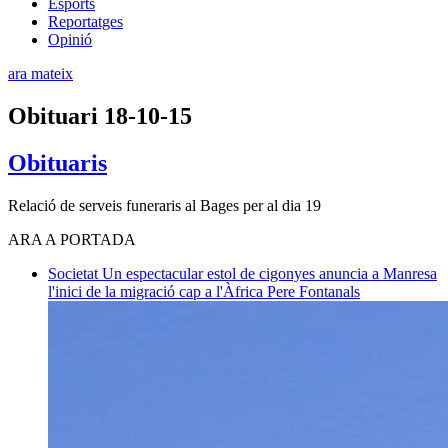
Esports
Reportatges
Opinió
ara mateix
Obituari 18-10-15
Obituaris
Relació de serveis funeraris al Bages per al dia 19
ARA A PORTADA
Societat
Un espectacular estol de cigonyes anuncia a Manresa
l'inici de la migració cap a l'Àfrica
Pere Fontanals