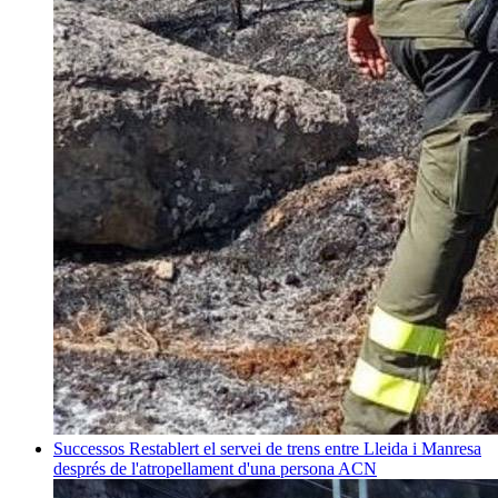
Successos
Restablert el servei de trens entre Lleida i Manresa
després de l'atropellament d'una persona
ACN