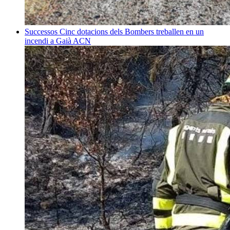
Successos
Cinc dotacions dels Bombers treballen en un
incendi a Gaià
ACN