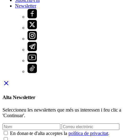
Subscriu-t'hi
Newsletter
close
Alta Newsletter
Seleccioneu les newsletters que més us interessen i feu clic a
'Continuar'.
En donar-te d'alta acceptes la
política de privacitat
.