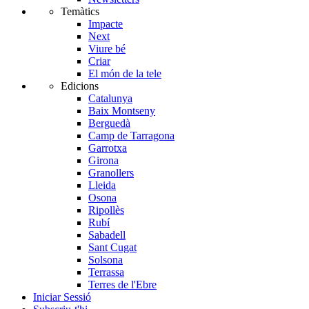
Temàtics
Impacte
Next
Viure bé
Criar
El món de la tele
Edicions
Catalunya
Baix Montseny
Berguedà
Camp de Tarragona
Garrotxa
Girona
Granollers
Lleida
Osona
Ripollès
Rubí
Sabadell
Sant Cugat
Solsona
Terrassa
Terres de l'Ebre
Iniciar Sessió