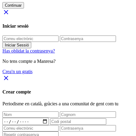
Continuar
close
Iniciar sessió
Iniciar Sessió
Has oblidat la contrasenya?
No tens compte a Manresa?
Crea'n un gratis
close
Crear compte
Periodisme
en català
, gràcies a una comunitat de gent com tu