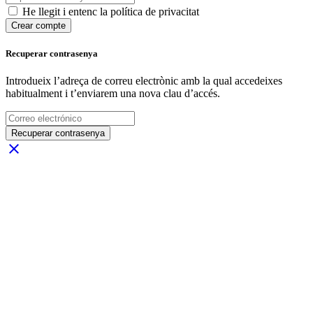
He llegit i entenc la política de privacitat
Crear compte
Recuperar contrasenya
Introdueix l’adreça de correu electrònic amb la qual accedeixes
habitualment i t’enviarem una nova clau d’accés.
Recuperar contrasenya
close