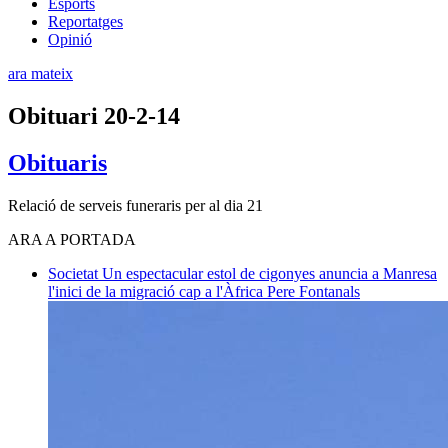
Esports
Reportatges
Opinió
ara mateix
Obituari 20-2-14
Obituaris
Relació de serveis funeraris per al dia 21
ARA A PORTADA
Societat
Un espectacular estol de cigonyes anuncia a Manresa
l'inici de la migració cap a l'Àfrica
Pere Fontanals