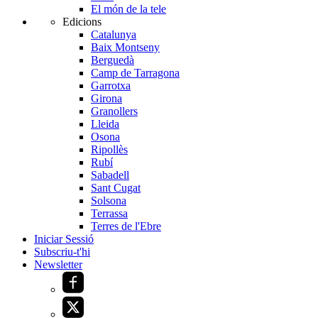
El món de la tele
Edicions
Catalunya
Baix Montseny
Berguedà
Camp de Tarragona
Garrotxa
Girona
Granollers
Lleida
Osona
Ripollès
Rubí
Sabadell
Sant Cugat
Solsona
Terrassa
Terres de l'Ebre
Iniciar Sessió
Subscriu-t'hi
Newsletter