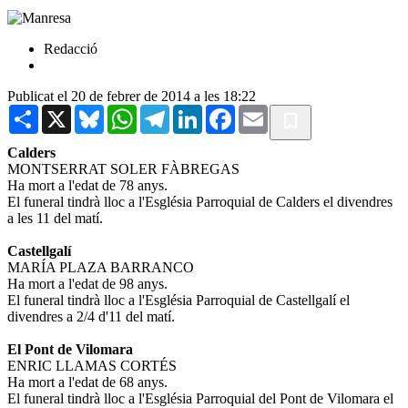
Redacció
Publicat el 20 de febrer de 2014 a les 18:22
Share
X
Bluesky
WhatsApp
Telegram
LinkedIn
Facebook
Email
Calders
MONTSERRAT SOLER FÀBREGAS
Ha mort a l'edat de 78 anys.
El funeral tindrà lloc a l'Església Parroquial de Calders el divendres
a les 11 del matí.
Castellgalí
MARÍA PLAZA BARRANCO
Ha mort a l'edat de 98 anys.
El funeral tindrà lloc a l'Església Parroquial de Castellgalí el
divendres a 2/4 d'11 del matí.
El Pont de Vilomara
ENRIC LLAMAS CORTÉS
Ha mort a l'edat de 68 anys.
El funeral tindrà lloc a l'Església Parroquial del Pont de Vilomara el