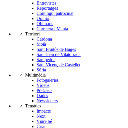
Entrevistes
Reportatges
Contingut patrocinat
Opinió
Obituaris
Carretera i Manta
Territori
Cardona
Moià
Sant Fruitós de Bages
Sant Joan de Vilatorrada
Santpedor
Sant Vicenç de Castellet
Súria
Multimèdia
Fotogaleries
Vídeos
Pòdcasts
Dades
Newsletters
Temàtics
Impacte
Next
Viure bé
Criar