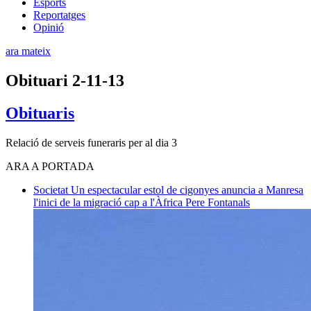
Esports
Reportatges
Opinió
ara mateix
Obituari 2-11-13
Obituaris
Relació de serveis funeraris per al dia 3
ARA A PORTADA
Societat
Un espectacular estol de cigonyes anuncia a Manresa
l'inici de la migració cap a l'Àfrica
Pere Fontanals