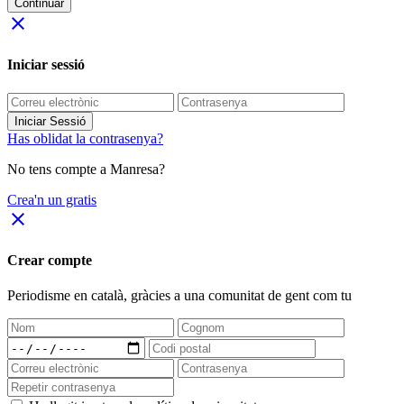
Continuar
close
Iniciar sessió
Iniciar Sessió
Has oblidat la contrasenya?
No tens compte a Manresa?
Crea'n un gratis
close
Crear compte
Periodisme
en català
, gràcies a una comunitat de gent com tu