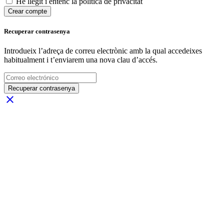
He llegit i entenc la política de privacitat
Crear compte
Recuperar contrasenya
Introdueix l’adreça de correu electrònic amb la qual accedeixes
habitualment i t’enviarem una nova clau d’accés.
Recuperar contrasenya
close