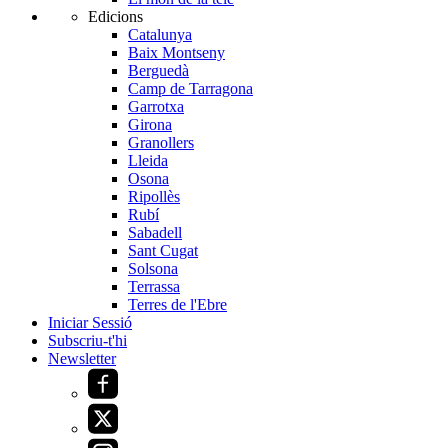
Edicions
Catalunya
Baix Montseny
Berguedà
Camp de Tarragona
Garrotxa
Girona
Granollers
Lleida
Osona
Ripollès
Rubí
Sabadell
Sant Cugat
Solsona
Terrassa
Terres de l'Ebre
Iniciar Sessió
Subscriu-t'hi
Newsletter