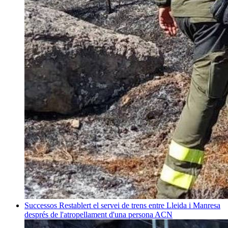
Successos
Restablert el servei de trens entre Lleida i Manresa
després de l'atropellament d'una persona
ACN