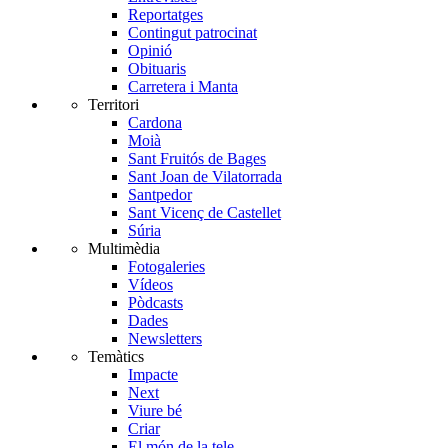
Reportatges
Contingut patrocinat
Opinió
Obituaris
Carretera i Manta
Territori
Cardona
Moià
Sant Fruitós de Bages
Sant Joan de Vilatorrada
Santpedor
Sant Vicenç de Castellet
Súria
Multimèdia
Fotogaleries
Vídeos
Pòdcasts
Dades
Newsletters
Temàtics
Impacte
Next
Viure bé
Criar
El món de la tele