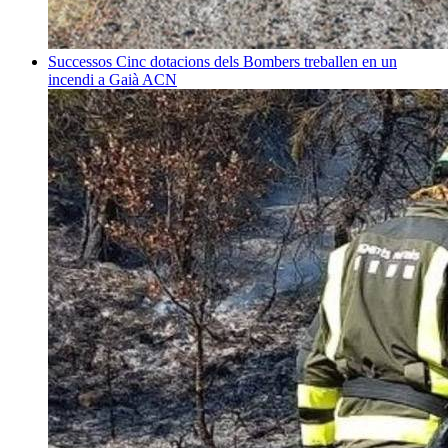
Successos
Cinc dotacions dels Bombers treballen en un
incendi a Gaià
ACN