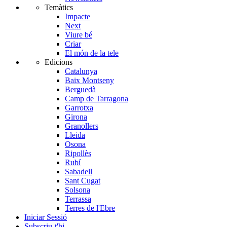
Temàtics
Impacte
Next
Viure bé
Criar
El món de la tele
Edicions
Catalunya
Baix Montseny
Berguedà
Camp de Tarragona
Garrotxa
Girona
Granollers
Lleida
Osona
Ripollès
Rubí
Sabadell
Sant Cugat
Solsona
Terrassa
Terres de l'Ebre
Iniciar Sessió
Subscriu-t'hi