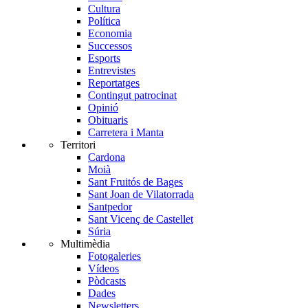
Cultura
Política
Economia
Successos
Esports
Entrevistes
Reportatges
Contingut patrocinat
Opinió
Obituaris
Carretera i Manta
Territori
Cardona
Moià
Sant Fruitós de Bages
Sant Joan de Vilatorrada
Santpedor
Sant Vicenç de Castellet
Súria
Multimèdia
Fotogaleries
Vídeos
Pòdcasts
Dades
Newsletters