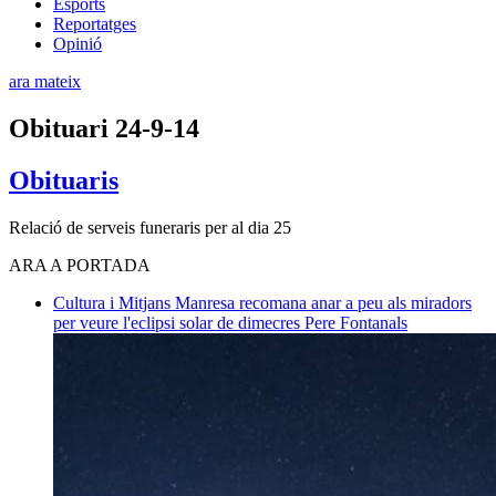
Esports
Reportatges
Opinió
ara mateix
Obituari 24-9-14
Obituaris
Relació de serveis funeraris per al dia 25
ARA A PORTADA
Cultura i Mitjans
Manresa recomana anar a peu als miradors
per veure l'eclipsi solar de dimecres
Pere Fontanals