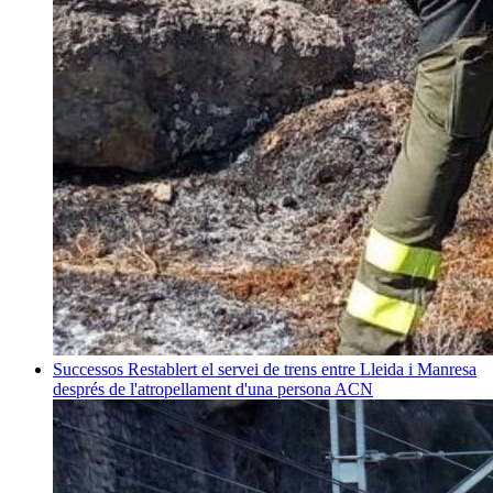
Successos
Restablert el servei de trens entre Lleida i Manresa
després de l'atropellament d'una persona
ACN