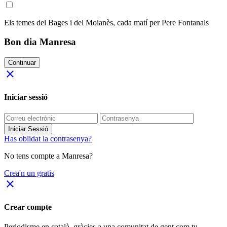
Els temes del Bages i del Moianès, cada matí per Pere Fontanals
Bon dia Manresa
Continuar
close
Iniciar sessió
Iniciar Sessió
Has oblidat la contrasenya?
No tens compte a Manresa?
Crea'n un gratis
close
Crear compte
Periodisme
en català
, gràcies a una comunitat de gent com tu