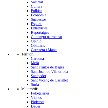
Societat
Cultura
Política
Economia
Successos
Esports
Entrevistes
Reportatges
Contingut patrocinat
Opinió
Obituaris
Carretera i Manta
Territori
Cardona
Moià
Sant Fruitós de Bages
Sant Joan de Vilatorrada
Santpedor
Sant Vicenç de Castellet
Súria
Multimèdia
Fotogaleries
Vídeos
Pòdcasts
Dades