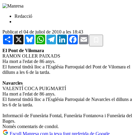
Redacció
Publicat el 04 de juliol de 2010 a les 18:43
Share
X
Bluesky
WhatsApp
Telegram
LinkedIn
Facebook
Email
El Pont de Vilomara
RAMON OLLER PAIXADS
Ha mort a l'edat de 86 anys.
El funeral tindrà lloc a l'Església Parroquial del Pont de Vilomara el
dilluns a les 6 de la tarda.
Navarcles
VALENTÍ COCA PUIGMARTÍ
Ha mort a l'edat de 86 anys.
El funeral tindrà lloc a l'Església Parroquial de Navarcles el dilluns a
les 6 de la tarda.
Informació de Funerària Fontal, Funerària Fontanova i Funerària del
Bages.
Només comentaris de condol.
Escull Manresa com la teva font preferida de Google