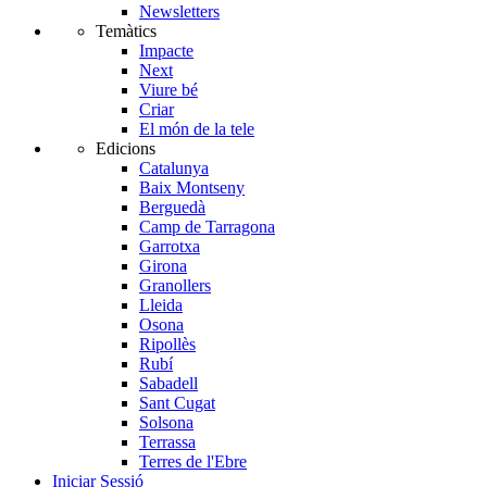
Newsletters
Temàtics
Impacte
Next
Viure bé
Criar
El món de la tele
Edicions
Catalunya
Baix Montseny
Berguedà
Camp de Tarragona
Garrotxa
Girona
Granollers
Lleida
Osona
Ripollès
Rubí
Sabadell
Sant Cugat
Solsona
Terrassa
Terres de l'Ebre
Iniciar Sessió