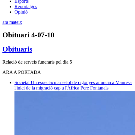
Esports
Reportatges
Opinió
ara mateix
Obituari 4-07-10
Obituaris
Relació de serveis funeraris pel dia 5
ARA A PORTADA
Societat
Un espectacular estol de cigonyes anuncia a Manresa
l'inici de la migració cap a l'Àfrica
Pere Fontanals