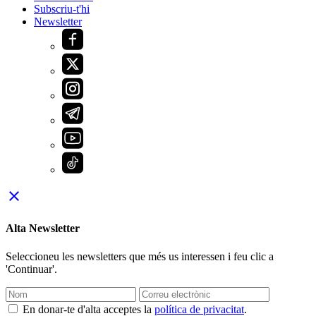
Subscriu-t'hi
Newsletter
close
Alta Newsletter
Seleccioneu les newsletters que més us interessen i feu clic a
'Continuar'.
En donar-te d'alta acceptes la
política de privacitat
.