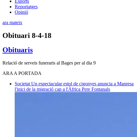
Esports
Reportatges
Opinió
ara mateix
Obituari 8-4-18
Obituaris
Relació de serveis funeraris al Bages per al dia 9
ARA A PORTADA
Societat
Un espectacular estol de cigonyes anuncia a Manresa
l'inici de la migració cap a l'Àfrica
Pere Fontanals