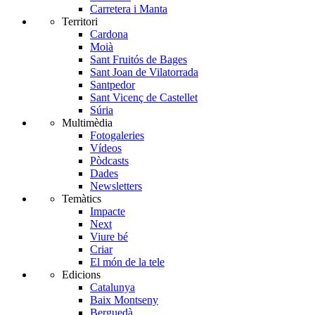
Carretera i Manta
Territori
Cardona
Moià
Sant Fruitós de Bages
Sant Joan de Vilatorrada
Santpedor
Sant Vicenç de Castellet
Súria
Multimèdia
Fotogaleries
Vídeos
Pòdcasts
Dades
Newsletters
Temàtics
Impacte
Next
Viure bé
Criar
El món de la tele
Edicions
Catalunya
Baix Montseny
Berguedà