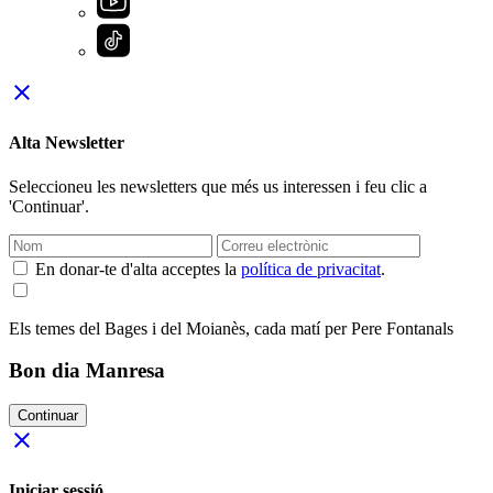
close
Alta Newsletter
Seleccioneu les newsletters que més us interessen i feu clic a
'Continuar'.
En donar-te d'alta acceptes la
política de privacitat
.
Els temes del Bages i del Moianès, cada matí per Pere Fontanals
Bon dia Manresa
Continuar
close
Iniciar sessió