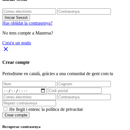
Iniciar Sessió
Has oblidat la contrasenya?
No tens compte a Manresa?
Crea'n un gratis
close
Crear compte
Periodisme
en català
, gràcies a una comunitat de gent com tu
He llegit i entenc la política de privacitat
Crear compte
Recuperar contrasenya