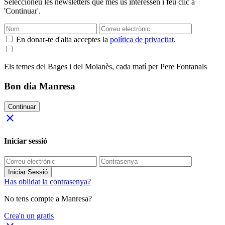
Seleccioneu les newsletters que més us interessen i feu clic a
'Continuar'.
En donar-te d'alta acceptes la
política de privacitat
.
Els temes del Bages i del Moianès, cada matí per Pere Fontanals
Bon dia Manresa
Continuar
close
Iniciar sessió
Iniciar Sessió
Has oblidat la contrasenya?
No tens compte a Manresa?
Crea'n un gratis