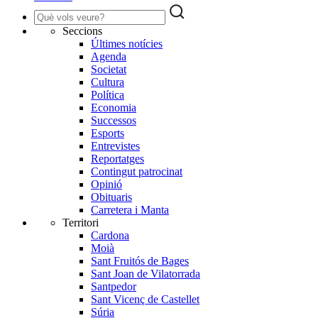
Seccions
Últimes notícies
Agenda
Societat
Cultura
Política
Economia
Successos
Esports
Entrevistes
Reportatges
Contingut patrocinat
Opinió
Obituaris
Carretera i Manta
Territori
Cardona
Moià
Sant Fruitós de Bages
Sant Joan de Vilatorrada
Santpedor
Sant Vicenç de Castellet
Súria