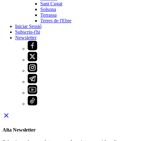
Sant Cugat
Solsona
Terrassa
Terres de l'Ebre
Iniciar Sessió
Subscriu-t'hi
Newsletter
close
Alta Newsletter