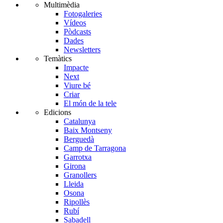
Multimèdia
Fotogaleries
Vídeos
Pòdcasts
Dades
Newsletters
Temàtics
Impacte
Next
Viure bé
Criar
El món de la tele
Edicions
Catalunya
Baix Montseny
Berguedà
Camp de Tarragona
Garrotxa
Girona
Granollers
Lleida
Osona
Ripollès
Rubí
Sabadell