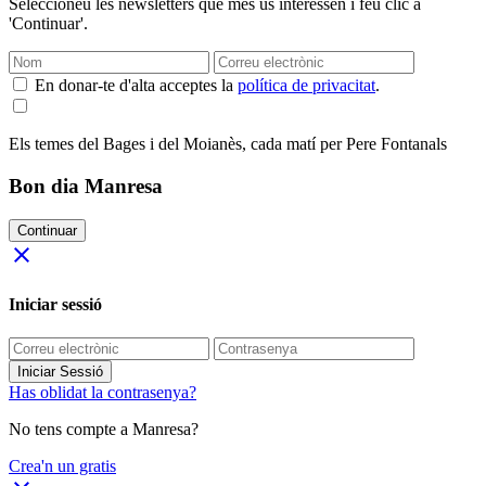
Seleccioneu les newsletters que més us interessen i feu clic a
'Continuar'.
En donar-te d'alta acceptes la
política de privacitat
.
Els temes del Bages i del Moianès, cada matí per Pere Fontanals
Bon dia Manresa
Continuar
close
Iniciar sessió
Iniciar Sessió
Has oblidat la contrasenya?
No tens compte a Manresa?
Crea'n un gratis