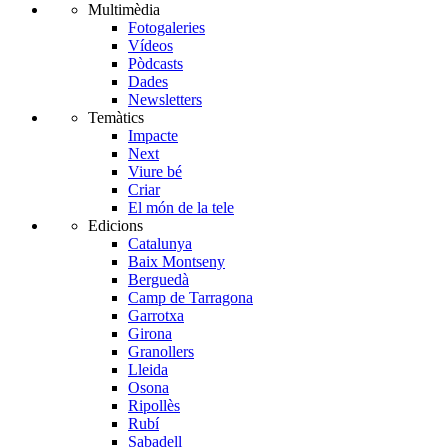
Multimèdia
Fotogaleries
Vídeos
Pòdcasts
Dades
Newsletters
Temàtics
Impacte
Next
Viure bé
Criar
El món de la tele
Edicions
Catalunya
Baix Montseny
Berguedà
Camp de Tarragona
Garrotxa
Girona
Granollers
Lleida
Osona
Ripollès
Rubí
Sabadell