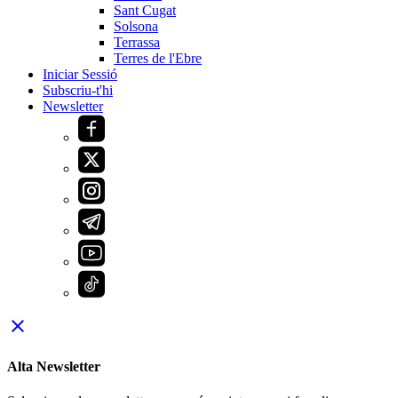
Sant Cugat
Solsona
Terrassa
Terres de l'Ebre
Iniciar Sessió
Subscriu-t'hi
Newsletter
close
Alta Newsletter