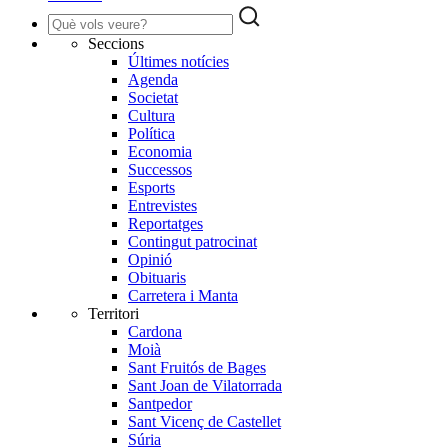
Seccions
Últimes notícies
Agenda
Societat
Cultura
Política
Economia
Successos
Esports
Entrevistes
Reportatges
Contingut patrocinat
Opinió
Obituaris
Carretera i Manta
Territori
Cardona
Moià
Sant Fruitós de Bages
Sant Joan de Vilatorrada
Santpedor
Sant Vicenç de Castellet
Súria