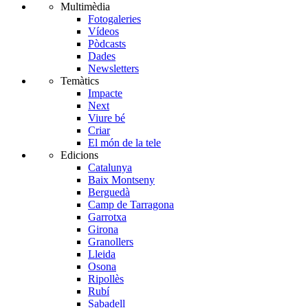
Multimèdia
Fotogaleries
Vídeos
Pòdcasts
Dades
Newsletters
Temàtics
Impacte
Next
Viure bé
Criar
El món de la tele
Edicions
Catalunya
Baix Montseny
Berguedà
Camp de Tarragona
Garrotxa
Girona
Granollers
Lleida
Osona
Ripollès
Rubí
Sabadell