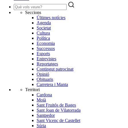
Seccions
Últimes notícies
Agenda
Societat
Cultura
Política
Economia
Successos
Esports
Entrevistes
Reportatges
Contingut patrocinat
Opinió
Obituaris
Carretera i Manta
Territori
Cardona
Moià
Sant Fruitós de Bages
Sant Joan de Vilatorrada
Santpedor
Sant Vicenç de Castellet
Súria