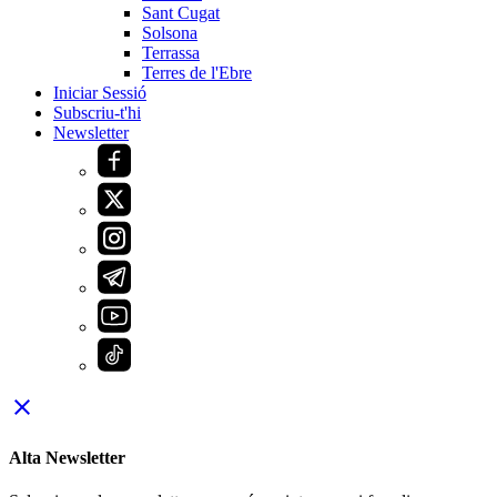
Sant Cugat
Solsona
Terrassa
Terres de l'Ebre
Iniciar Sessió
Subscriu-t'hi
Newsletter
close
Alta Newsletter