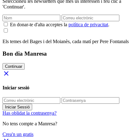
Seleccioneu les newsletters que més us interessen i feu clic a
'Continuar'.
En donar-te d'alta acceptes la
política de privacitat
.
Els temes del Bages i del Moianès, cada matí per Pere Fontanals
Bon dia Manresa
Continuar
close
Iniciar sessió
Iniciar Sessió
Has oblidat la contrasenya?
No tens compte a Manresa?
Crea'n un gratis