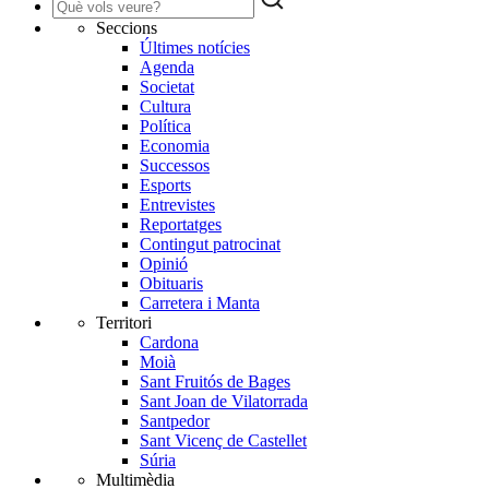
Seccions
Últimes notícies
Agenda
Societat
Cultura
Política
Economia
Successos
Esports
Entrevistes
Reportatges
Contingut patrocinat
Opinió
Obituaris
Carretera i Manta
Territori
Cardona
Moià
Sant Fruitós de Bages
Sant Joan de Vilatorrada
Santpedor
Sant Vicenç de Castellet
Súria
Multimèdia