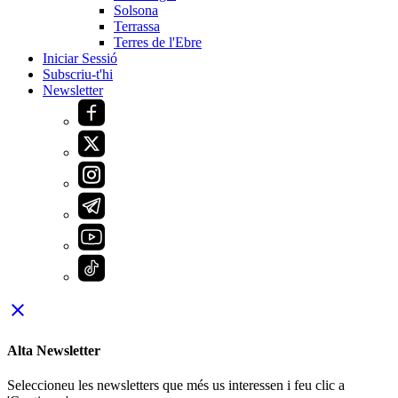
Solsona
Terrassa
Terres de l'Ebre
Iniciar Sessió
Subscriu-t'hi
Newsletter
close
Alta Newsletter
Seleccioneu les newsletters que més us interessen i feu clic a