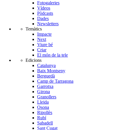
Fotogaleries
Vídeos
Pòdcasts
Dades
Newsletters
Temàtics
Impacte
Next
Viure bé
Criar
El món de la tele
Edicions
Catalunya
Baix Montseny
Berguedà
Camp de Tarragona
Garrotxa
Girona
Granollers
Lleida
Osona
Ripollès
Rubí
Sabadell
Sant Cugat