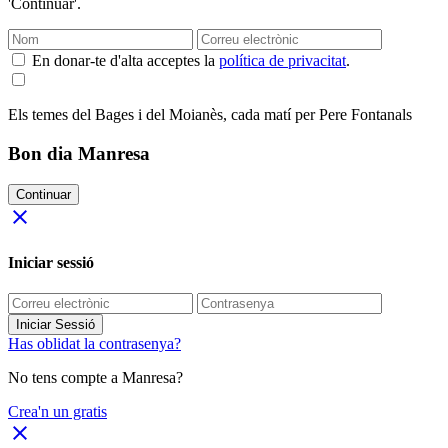
'Continuar'.
En donar-te d'alta acceptes la
política de privacitat
.
Els temes del Bages i del Moianès, cada matí per Pere Fontanals
Bon dia Manresa
Continuar
close
Iniciar sessió
Iniciar Sessió
Has oblidat la contrasenya?
No tens compte a Manresa?
Crea'n un gratis
close