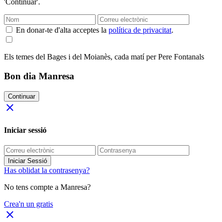
'Continuar'.
En donar-te d'alta acceptes la
política de privacitat
.
Els temes del Bages i del Moianès, cada matí per Pere Fontanals
Bon dia Manresa
Continuar
close
Iniciar sessió
Iniciar Sessió
Has oblidat la contrasenya?
No tens compte a Manresa?
Crea'n un gratis
close