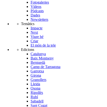
Fotogaleries
Vídeos
Pòdcasts
Dades
Newsletters
Temàtics
Impacte
Next
Viure bé
Criar
El món de la tele
Edicions
Catalunya
Baix Montseny
Berguedà
Camp de Tarragona
Garrotxa
Girona
Granollers
Lleida
Osona
Ripollès
Rubí
Sabadell
Sant Cugat