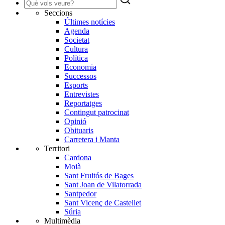
Seccions
Últimes notícies
Agenda
Societat
Cultura
Política
Economia
Successos
Esports
Entrevistes
Reportatges
Contingut patrocinat
Opinió
Obituaris
Carretera i Manta
Territori
Cardona
Moià
Sant Fruitós de Bages
Sant Joan de Vilatorrada
Santpedor
Sant Vicenç de Castellet
Súria
Multimèdia