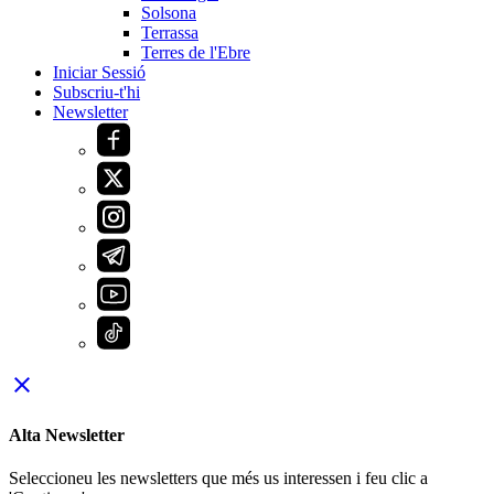
Solsona
Terrassa
Terres de l'Ebre
Iniciar Sessió
Subscriu-t'hi
Newsletter
close
Alta Newsletter
Seleccioneu les newsletters que més us interessen i feu clic a