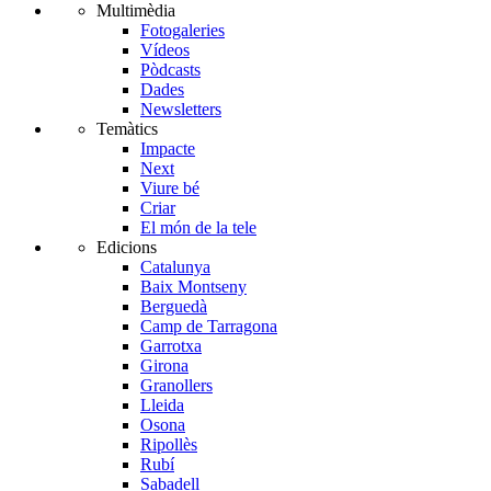
Multimèdia
Fotogaleries
Vídeos
Pòdcasts
Dades
Newsletters
Temàtics
Impacte
Next
Viure bé
Criar
El món de la tele
Edicions
Catalunya
Baix Montseny
Berguedà
Camp de Tarragona
Garrotxa
Girona
Granollers
Lleida
Osona
Ripollès
Rubí
Sabadell