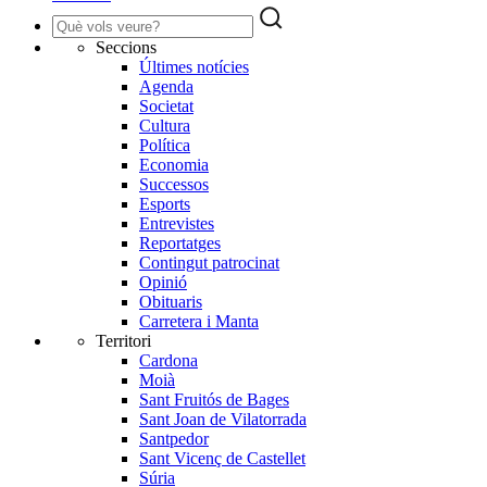
Seccions
Últimes notícies
Agenda
Societat
Cultura
Política
Economia
Successos
Esports
Entrevistes
Reportatges
Contingut patrocinat
Opinió
Obituaris
Carretera i Manta
Territori
Cardona
Moià
Sant Fruitós de Bages
Sant Joan de Vilatorrada
Santpedor
Sant Vicenç de Castellet
Súria