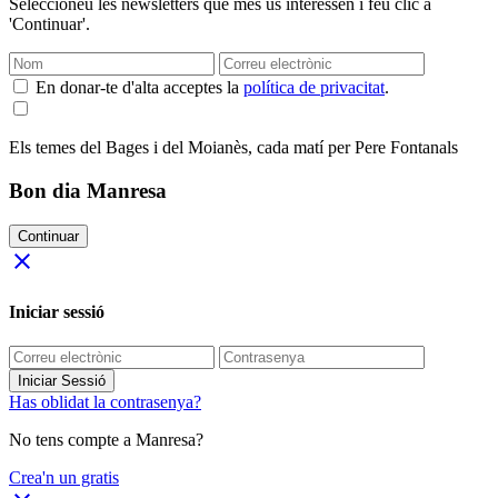
Seleccioneu les newsletters que més us interessen i feu clic a
'Continuar'.
En donar-te d'alta acceptes la
política de privacitat
.
Els temes del Bages i del Moianès, cada matí per Pere Fontanals
Bon dia Manresa
Continuar
close
Iniciar sessió
Iniciar Sessió
Has oblidat la contrasenya?
No tens compte a Manresa?
Crea'n un gratis