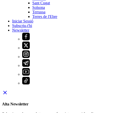
Sant Cugat
Solsona
Terrassa
Terres de l'Ebre
Iniciar Sessió
Subscriu-t'hi
Newsletter
close
Alta Newsletter