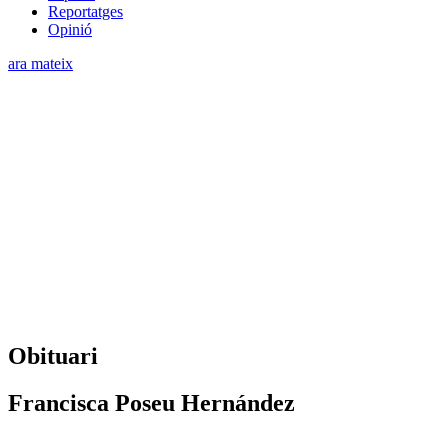
Reportatges
Opinió
ara mateix
Obituari
Francisca Poseu Hernández