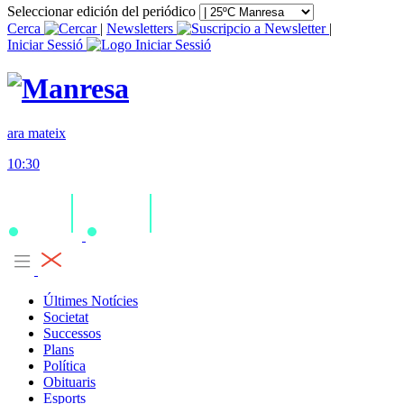
Seleccionar edición del periódico
Cerca
|
Newsletters
|
Iniciar Sessió
ara mateix
10:30
Últimes Notícies
Societat
Successos
Plans
Política
Obituaris
Esports