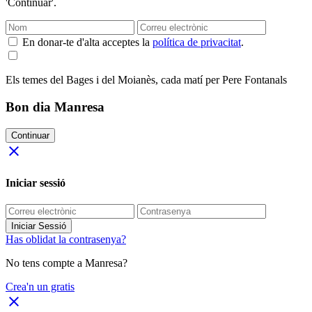
'Continuar'.
En donar-te d'alta acceptes la
política de privacitat
.
Els temes del Bages i del Moianès, cada matí per Pere Fontanals
Bon dia Manresa
Continuar
close
Iniciar sessió
Iniciar Sessió
Has oblidat la contrasenya?
No tens compte a Manresa?
Crea'n un gratis
close