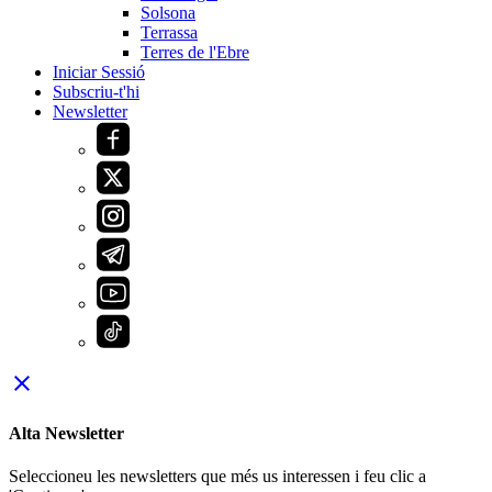
Solsona
Terrassa
Terres de l'Ebre
Iniciar Sessió
Subscriu-t'hi
Newsletter
close
Alta Newsletter
Seleccioneu les newsletters que més us interessen i feu clic a