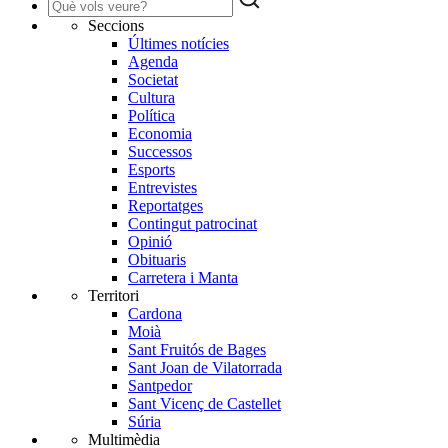
Seccions
Últimes notícies
Agenda
Societat
Cultura
Política
Economia
Successos
Esports
Entrevistes
Reportatges
Contingut patrocinat
Opinió
Obituaris
Carretera i Manta
Territori
Cardona
Moià
Sant Fruitós de Bages
Sant Joan de Vilatorrada
Santpedor
Sant Vicenç de Castellet
Súria
Multimèdia