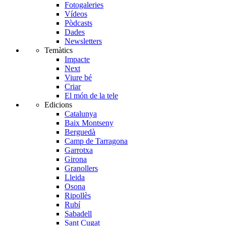
Fotogaleries
Vídeos
Pòdcasts
Dades
Newsletters
Temàtics
Impacte
Next
Viure bé
Criar
El món de la tele
Edicions
Catalunya
Baix Montseny
Berguedà
Camp de Tarragona
Garrotxa
Girona
Granollers
Lleida
Osona
Ripollès
Rubí
Sabadell
Sant Cugat