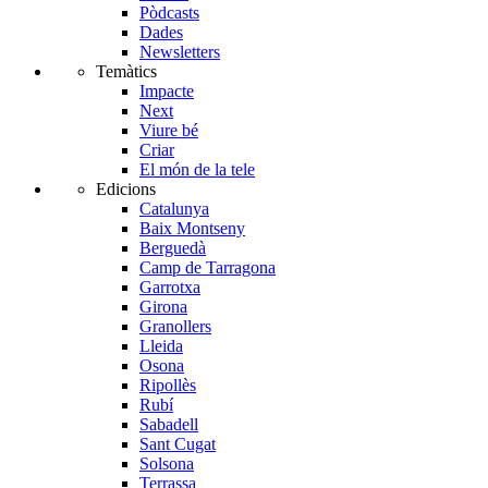
Pòdcasts
Dades
Newsletters
Temàtics
Impacte
Next
Viure bé
Criar
El món de la tele
Edicions
Catalunya
Baix Montseny
Berguedà
Camp de Tarragona
Garrotxa
Girona
Granollers
Lleida
Osona
Ripollès
Rubí
Sabadell
Sant Cugat
Solsona
Terrassa