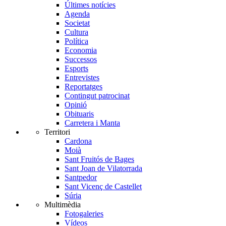
Últimes notícies
Agenda
Societat
Cultura
Política
Economia
Successos
Esports
Entrevistes
Reportatges
Contingut patrocinat
Opinió
Obituaris
Carretera i Manta
Territori
Cardona
Moià
Sant Fruitós de Bages
Sant Joan de Vilatorrada
Santpedor
Sant Vicenç de Castellet
Súria
Multimèdia
Fotogaleries
Vídeos