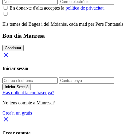
En donar-te d'alta acceptes la
política de privacitat
.
Els temes del Bages i del Moianès, cada matí per Pere Fontanals
Bon dia Manresa
Continuar
close
Iniciar sessió
Iniciar Sessió
Has oblidat la contrasenya?
No tens compte a Manresa?
Crea'n un gratis
close
Crear compte