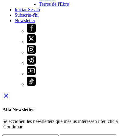
Terres de l'Ebre
Iniciar Sessió
Subscriu-t'hi
Newsletter
close
Alta Newsletter
Seleccioneu les newsletters que més us interessen i feu clic a
'Continuar'.