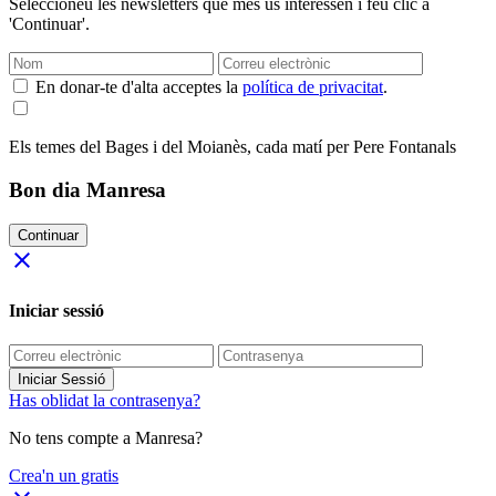
Seleccioneu les newsletters que més us interessen i feu clic a
'Continuar'.
En donar-te d'alta acceptes la
política de privacitat
.
Els temes del Bages i del Moianès, cada matí per Pere Fontanals
Bon dia Manresa
Continuar
close
Iniciar sessió
Iniciar Sessió
Has oblidat la contrasenya?
No tens compte a Manresa?
Crea'n un gratis