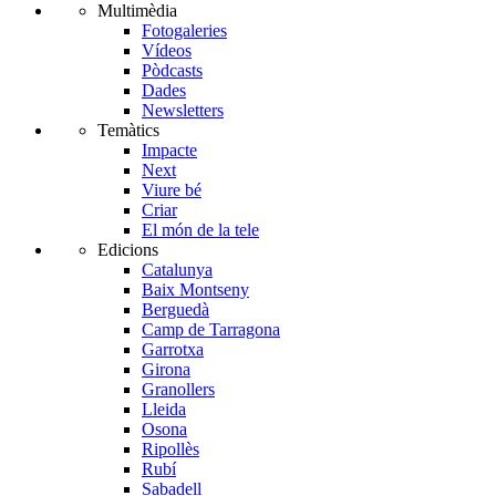
Multimèdia
Fotogaleries
Vídeos
Pòdcasts
Dades
Newsletters
Temàtics
Impacte
Next
Viure bé
Criar
El món de la tele
Edicions
Catalunya
Baix Montseny
Berguedà
Camp de Tarragona
Garrotxa
Girona
Granollers
Lleida
Osona
Ripollès
Rubí
Sabadell