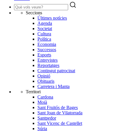
Seccions
Últimes notícies
Agenda
Societat
Cultura
Política
Economia
Successos
Esports
Entrevistes
Reportatges
Contingut patrocinat
Opinió
Obituaris
Carretera i Manta
Territori
Cardona
Moià
Sant Fruitós de Bages
Sant Joan de Vilatorrada
Santpedor
Sant Vicenç de Castellet
Súria