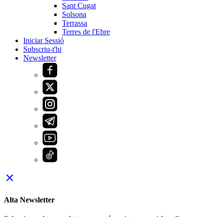
Sant Cugat
Solsona
Terrassa
Terres de l'Ebre
Iniciar Sessió
Subscriu-t'hi
Newsletter
close
Alta Newsletter