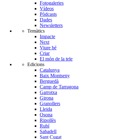
Fotogaleries
Vídeos
Pòdcasts
Dades
Newsletters
Temàtics
Impacte
Next
Viure bé
Criar
El món de la tele
Edicions
Catalunya
Baix Montseny
Berguedà
Camp de Tarragona
Garrotxa
Girona
Granollers
Lleida
Osona
Ripollès
Rubí
Sabadell
Sant Cugat