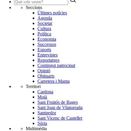
Seccions
Últimes notícies
Agenda
Societat
Cultura
Política
Economia
Successos
Esports
Entrevistes
Reportatges
Contingut patrocinat
Opinió
Obituaris
Carretera i Manta
Territori
Cardona
Moià
Sant Fruitós de Bages
Sant Joan de Vilatorrada
Santpedor
Sant Vicenç de Castellet
Súria
Multimèdia