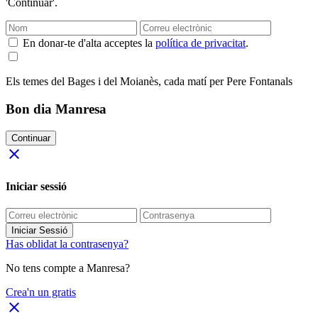
'Continuar'.
En donar-te d'alta acceptes la
política de privacitat
.
Els temes del Bages i del Moianès, cada matí per Pere Fontanals
Bon dia Manresa
Continuar
close
Iniciar sessió
Iniciar Sessió
Has oblidat la contrasenya?
No tens compte a Manresa?
Crea'n un gratis
close