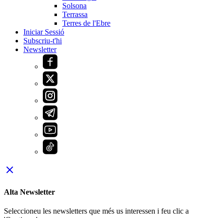
Solsona
Terrassa
Terres de l'Ebre
Iniciar Sessió
Subscriu-t'hi
Newsletter
close
Alta Newsletter
Seleccioneu les newsletters que més us interessen i feu clic a