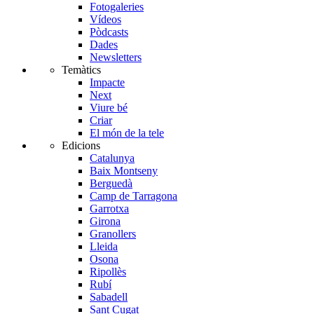
Fotogaleries
Vídeos
Pòdcasts
Dades
Newsletters
Temàtics
Impacte
Next
Viure bé
Criar
El món de la tele
Edicions
Catalunya
Baix Montseny
Berguedà
Camp de Tarragona
Garrotxa
Girona
Granollers
Lleida
Osona
Ripollès
Rubí
Sabadell
Sant Cugat