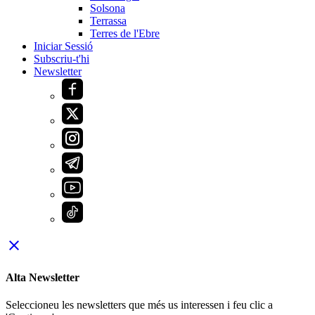
Solsona
Terrassa
Terres de l'Ebre
Iniciar Sessió
Subscriu-t'hi
Newsletter
close
Alta Newsletter
Seleccioneu les newsletters que més us interessen i feu clic a