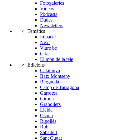
Fotogaleries
Vídeos
Pòdcasts
Dades
Newsletters
Temàtics
Impacte
Next
Viure bé
Criar
El món de la tele
Edicions
Catalunya
Baix Montseny
Berguedà
Camp de Tarragona
Garrotxa
Girona
Granollers
Lleida
Osona
Ripollès
Rubí
Sabadell
Sant Cugat