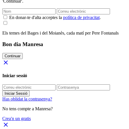
'Continuar'.
En donar-te d'alta acceptes la
política de privacitat
.
Els temes del Bages i del Moianès, cada matí per Pere Fontanals
Bon dia Manresa
Continuar
close
Iniciar sessió
Iniciar Sessió
Has oblidat la contrasenya?
No tens compte a Manresa?
Crea'n un gratis
close