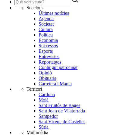
Seccions
Últimes notícies
Agenda
Societat
Cultura
Política
Economia
Successos
Esports
Entrevistes
Reportatges
Contingut patrocinat
Opinió
Obituaris
Carretera i Manta
Territori
Cardona
Moià
Sant Fruitós de Bages
Sant Joan de Vilatorrada
Santpedor
Sant Vicenç de Castellet
Súria
Multimèdia