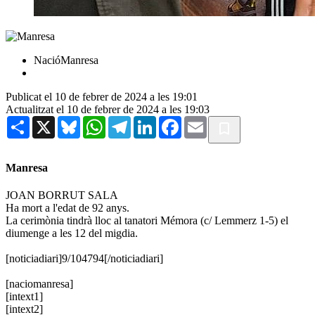
NacióManresa
Publicat el 10 de febrer de 2024 a les 19:01
Actualitzat el 10 de febrer de 2024 a les 19:03
Share
X
Bluesky
WhatsApp
Telegram
LinkedIn
Facebook
Email
Manresa
JOAN BORRUT SALA
Ha mort a l'edat de 92 anys.
La cerimònia tindrà lloc al tanatori Mémora (c/ Lemmerz 1-5) el
diumenge a les 12 del migdia.
[noticiadiari]9/104794[/noticiadiari]
[naciomanresa]
[intext1]
[intext2]