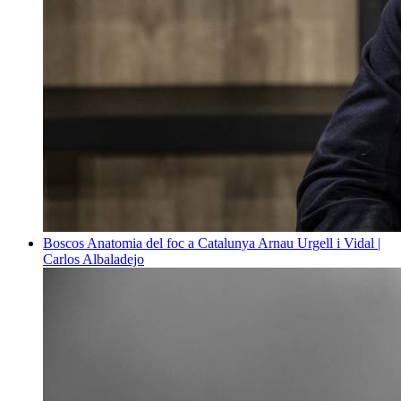
Boscos
Anatomia del foc a Catalunya
Arnau Urgell i Vidal |
Carlos Albaladejo