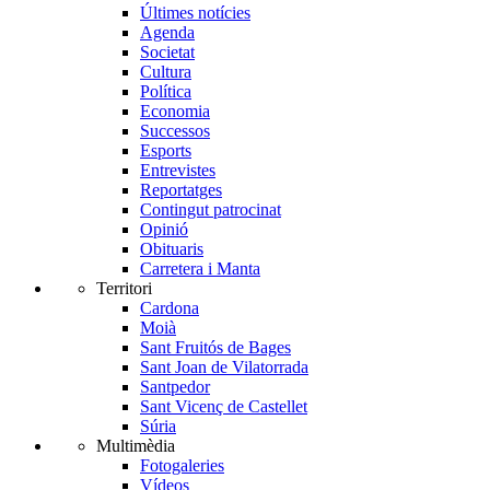
Últimes notícies
Agenda
Societat
Cultura
Política
Economia
Successos
Esports
Entrevistes
Reportatges
Contingut patrocinat
Opinió
Obituaris
Carretera i Manta
Territori
Cardona
Moià
Sant Fruitós de Bages
Sant Joan de Vilatorrada
Santpedor
Sant Vicenç de Castellet
Súria
Multimèdia
Fotogaleries
Vídeos