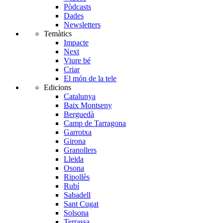
Pòdcasts
Dades
Newsletters
Temàtics
Impacte
Next
Viure bé
Criar
El món de la tele
Edicions
Catalunya
Baix Montseny
Berguedà
Camp de Tarragona
Garrotxa
Girona
Granollers
Lleida
Osona
Ripollès
Rubí
Sabadell
Sant Cugat
Solsona
Terrassa