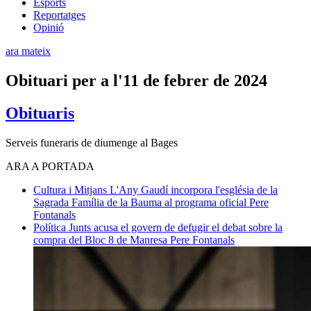
Esports
Reportatges
Opinió
ara mateix
Obituari per a l'11 de febrer de 2024
Obituaris
Serveis funeraris de diumenge al Bages
ARA A PORTADA
Cultura i Mitjans
L'Any Gaudí incorpora l'església de la
Sagrada Família de la Bauma al programa oficial
Pere
Fontanals
Política
Junts acusa el govern de defugir el debat sobre la
compra del Bloc 8 de Manresa
Pere Fontanals