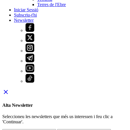
Terres de l'Ebre
Iniciar Sessió
Subscriu-t'hi
Newsletter
close
Alta Newsletter
Seleccioneu les newsletters que més us interessen i feu clic a
'Continuar'.