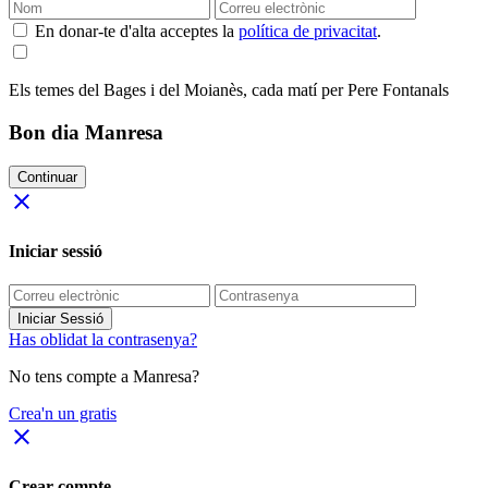
En donar-te d'alta acceptes la
política de privacitat
.
Els temes del Bages i del Moianès, cada matí per Pere Fontanals
Bon dia Manresa
Continuar
close
Iniciar sessió
Iniciar Sessió
Has oblidat la contrasenya?
No tens compte a Manresa?
Crea'n un gratis
close
Crear compte