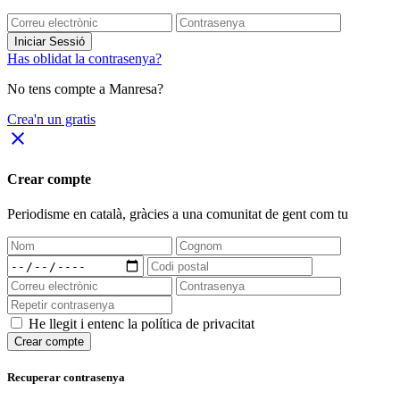
Iniciar Sessió
Has oblidat la contrasenya?
No tens compte a Manresa?
Crea'n un gratis
close
Crear compte
Periodisme
en català
, gràcies a una comunitat de gent com tu
He llegit i entenc la política de privacitat
Crear compte
Recuperar contrasenya