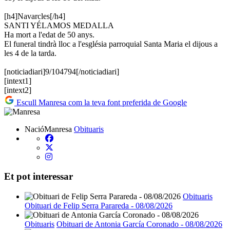
[h4]Navarcles[/h4]
SANTI YÉLAMOS MEDALLA
Ha mort a l'edat de 50 anys.
El funeral tindrà lloc a l'església parroquial Santa Maria el dijous a
les 4 de la tarda.
[noticiadiari]9/104794[/noticiadiari]
[intext1]
[intext2]
Escull Manresa com la teva font preferida de Google
NacióManresa
Obituaris
Et pot interessar
Obituaris
Obituari de Felip Serra Parareda - 08/08/2026
Obituaris
Obituari de Antonia García Coronado - 08/08/2026