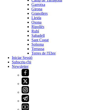
Camp de Tarragona
Garrotxa
Girona
Granollers
Lleida
Osona
Ripollès
Rubí
Sabadell
Sant Cugat
Solsona
Terrassa
Terres de l'Ebre
Iniciar Sessió
Subscriu-t'hi
Newsletter