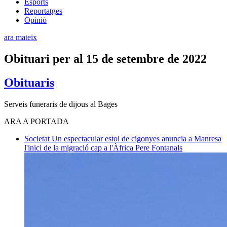
Esports
Reportatges
Opinió
ara mateix
Obituari per al 15 de setembre de 2022
Obituaris
Serveis funeraris de dijous al Bages
ARA A PORTADA
Societat
Un espectacular estol de cigonyes anuncia a Manresa
l'inici de la migració cap a l'Àfrica
Pere Fontanals