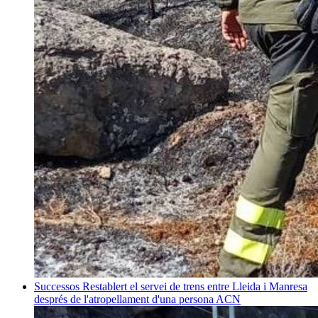
Successos
Restablert el servei de trens entre Lleida i Manresa
després de l'atropellament d'una persona
ACN