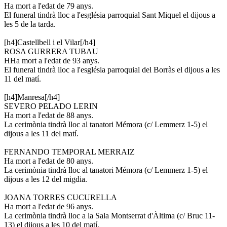
Ha mort a l'edat de 79 anys.
El funeral tindrà lloc a l'església parroquial Sant Miquel el dijous a
les 5 de la tarda.
[h4]Castellbell i el Vilar[/h4]
ROSA GURRERA TUBAU
HHa mort a l'edat de 93 anys.
El funeral tindrà lloc a l'església parroquial del Borràs el dijous a les
11 del matí.
[h4]Manresa[/h4]
SEVERO PELADO LERIN
Ha mort a l'edat de 88 anys.
La cerimònia tindrà lloc al tanatori Mémora (c/ Lemmerz 1-5) el
dijous a les 11 del matí.
FERNANDO TEMPORAL MERRAIZ
Ha mort a l'edat de 80 anys.
La cerimònia tindrà lloc al tanatori Mémora (c/ Lemmerz 1-5) el
dijous a les 12 del migdia.
JOANA TORRES CUCURELLA
Ha mort a l'edat de 96 anys.
La cerimònia tindrà lloc a la Sala Montserrat d'Àltima (c/ Bruc 11-
13) el dijous a les 10 del matí.