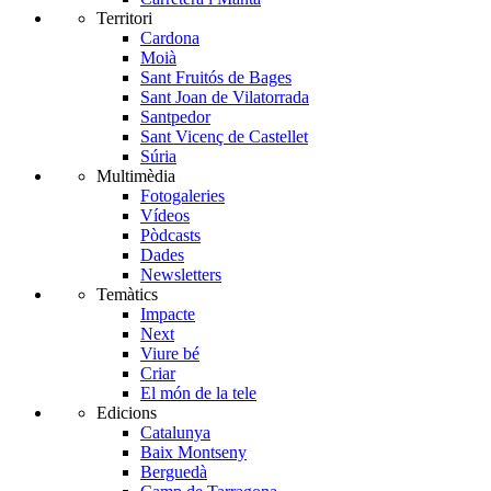
Territori
Cardona
Moià
Sant Fruitós de Bages
Sant Joan de Vilatorrada
Santpedor
Sant Vicenç de Castellet
Súria
Multimèdia
Fotogaleries
Vídeos
Pòdcasts
Dades
Newsletters
Temàtics
Impacte
Next
Viure bé
Criar
El món de la tele
Edicions
Catalunya
Baix Montseny
Berguedà