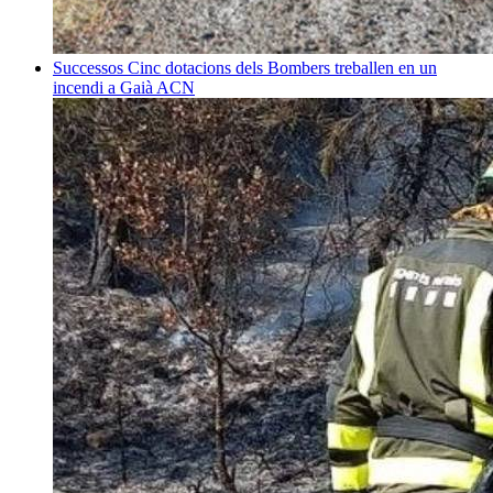
Successos
Cinc dotacions dels Bombers treballen en un
incendi a Gaià
ACN