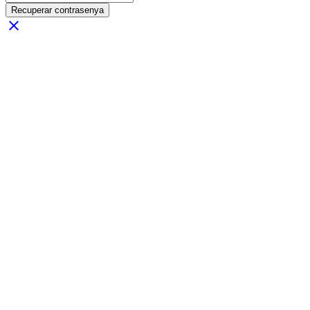
Recuperar contrasenya
close