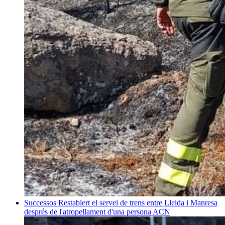
Successos
Restablert el servei de trens entre Lleida i Manresa
després de l'atropellament d'una persona
ACN