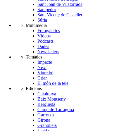
Sant Joan de Vilatorrada
Santpedor
Sant Vicenç de Castellet
Súria
Multimèdia
Fotogaleries
Vídeos
Pòdcasts
Dades
Newsletters
Temàtics
Impacte
Next
Viure bé
Criar
El món de la tele
Edicions
Catalunya
Baix Montseny
Berguedà
Camp de Tarragona
Garrotxa
Girona
Granollers
Lleida