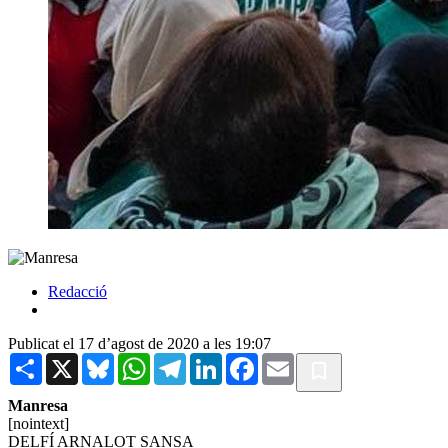
Redacció
Publicat el 17 d’agost de 2020 a les 19:07
Share
X
Bluesky
WhatsApp
Telegram
LinkedIn
Facebook
Email
Manresa
[nointext]
DELFÍ ARNALOT SANSA