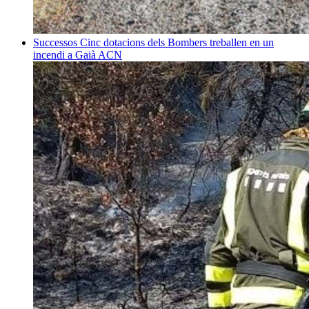
Successos
Cinc dotacions dels Bombers treballen en un
incendi a Gaià
ACN