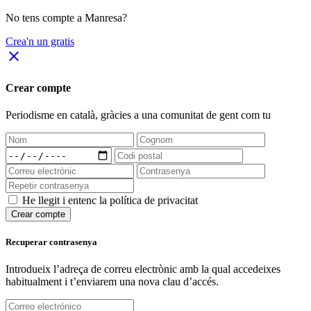
No tens compte a Manresa?
Crea'n un gratis
close
Crear compte
Periodisme
en català
, gràcies a una comunitat de gent com tu
He llegit i entenc la política de privacitat
Crear compte
Recuperar contrasenya
Introdueix l’adreça de correu electrònic amb la qual accedeixes
habitualment i t’enviarem una nova clau d’accés.