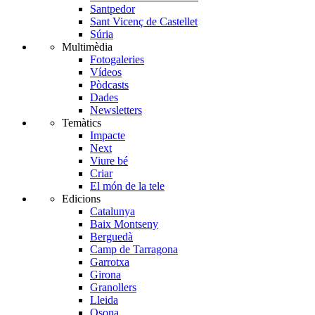
Santpedor
Sant Vicenç de Castellet
Súria
Multimèdia
Fotogaleries
Vídeos
Pòdcasts
Dades
Newsletters
Temàtics
Impacte
Next
Viure bé
Criar
El món de la tele
Edicions
Catalunya
Baix Montseny
Berguedà
Camp de Tarragona
Garrotxa
Girona
Granollers
Lleida
Osona