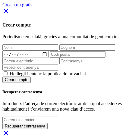
Crea'n un gratis
close
Crear compte
Periodisme
en català
, gràcies a una comunitat de gent com tu
He llegit i entenc la política de privacitat
Crear compte
Recuperar contrasenya
Introdueix l’adreça de correu electrònic amb la qual accedeixes
habitualment i t’enviarem una nova clau d’accés.
Recuperar contrasenya
close