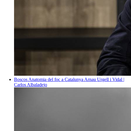
Boscos
Anatomia del foc a Catalunya
Arnau Urgell i Vidal |
Carlos Albaladejo