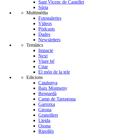
Sant Vicenç de Castellet
Súria
Multimèdia
Fotogaleries
Vídeos
Pòdcasts
Dades
Newsletters
Temàtics
Impacte
Next
Viure bé
Criar
El món de la tele
Edicions
Catalunya
Baix Montseny
Berguedà
Camp de Tarragona
Garrotxa
Girona
Granollers
Lleida
Osona
Ripollès