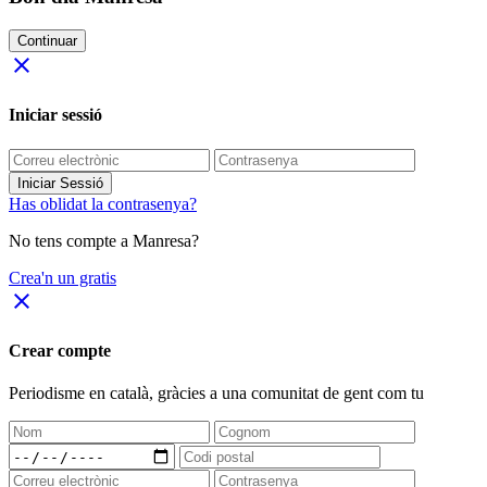
Continuar
close
Iniciar sessió
Iniciar Sessió
Has oblidat la contrasenya?
No tens compte a Manresa?
Crea'n un gratis
close
Crear compte
Periodisme
en català
, gràcies a una comunitat de gent com tu