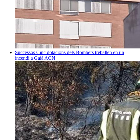
Successos
Cinc dotacions dels Bombers treballen en un
incendi a Gaià
ACN