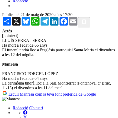
Redacció
Publicat el 21 de maig de 2020 a les 17:30
Share
X
Bluesky
WhatsApp
Telegram
LinkedIn
Facebook
Email
Artés
[nointext]
LLUÍS SERRAT SERRA
Ha mort a l'edat de 66 anys.
El funeral tindrà lloc a l'església parroquial Santa Maria el divendres
a les 12 del migdia.
Manresa
FRANCISCO PORCEL LÓPEZ
Ha mort a l'edat de 64 anys.
La cerimònia tindrà lloc a la Sala Montserrat (Fontanova, c/ Bruc,
11-13) el divendres a les 11 del matí.
Escull Manresa com la teva font preferida de Google
Redacció
Obituari