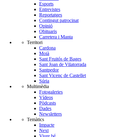
Esports
Entrevistes
Reportatges
Contingut patrocinat
Opinió
Obituaris
Carretera i Manta
Territori
Cardona
Moià
Sant Fruitós de Bages
Sant Joan de Vilatorrada
Santpedor
Sant Vicenç de Castellet
Súria
Multimèdia
Fotogaleries
Vídeos
Pòdcasts
Dades
Newsletters
Temàtics
Impacte
Next
Viure bé