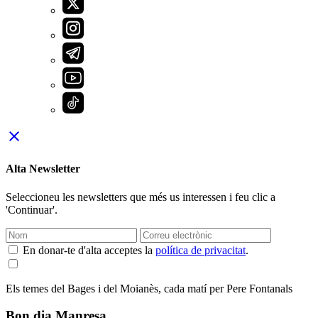
close
Alta Newsletter
Seleccioneu les newsletters que més us interessen i feu clic a
'Continuar'.
En donar-te d'alta acceptes la
política de privacitat
.
Els temes del Bages i del Moianès, cada matí per Pere Fontanals
Bon dia Manresa