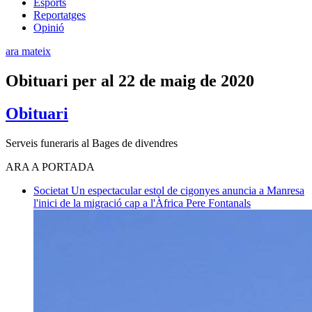
Esports
Reportatges
Opinió
ara mateix
Obituari per al 22 de maig de 2020
Obituari
Serveis funeraris al Bages de divendres
ARA A PORTADA
Societat
Un espectacular estol de cigonyes anuncia a Manresa
l'inici de la migració cap a l'Àfrica
Pere Fontanals