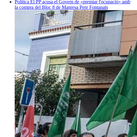
Política
El PP acusa el Govern de «premiar l'ocupació» amb
la compra del Bloc 8 de Manresa
Pere Fontanals