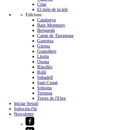
Criar
El món de la tele
Edicions
Catalunya
Baix Montseny
Berguedà
Camp de Tarragona
Garrotxa
Girona
Granollers
Lleida
Osona
Ripollès
Rubí
Sabadell
Sant Cugat
Solsona
Terrassa
Terres de l'Ebre
Iniciar Sessió
Subscriu-t'hi
Newsletter