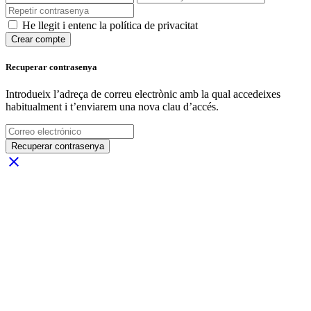
He llegit i entenc la política de privacitat
Crear compte
Recuperar contrasenya
Introdueix l’adreça de correu electrònic amb la qual accedeixes
habitualment i t’enviarem una nova clau d’accés.
Recuperar contrasenya
close