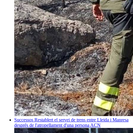
Successos
Restablert el servei de trens entre Lleida i Manresa
després de l'atropellament d'una persona
ACN