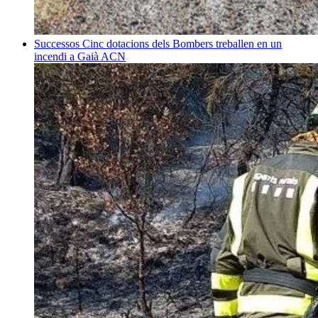
Successos
Cinc dotacions dels Bombers treballen en un
incendi a Gaià
ACN