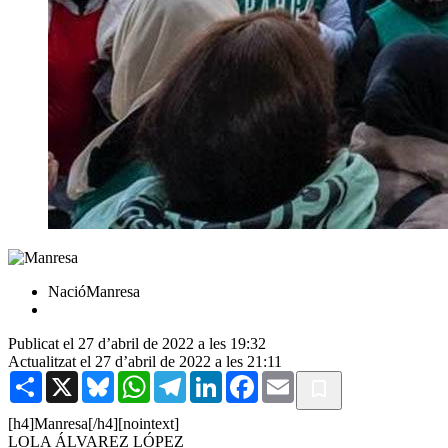
NacióManresa
Publicat el 27 d’abril de 2022 a les 19:32
Actualitzat el 27 d’abril de 2022 a les 21:11
Share
X
Bluesky
WhatsApp
Telegram
LinkedIn
Facebook
Email
[h4]Manresa[/h4][nointext]
LOLA ÁLVAREZ LÓPEZ