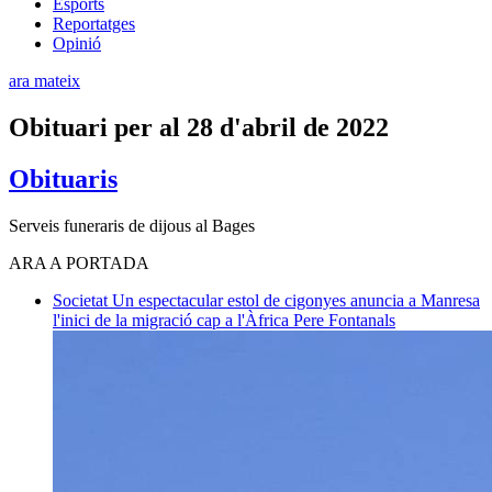
Esports
Reportatges
Opinió
ara mateix
Obituari per al 28 d'abril de 2022
Obituaris
Serveis funeraris de dijous al Bages
ARA A PORTADA
Societat
Un espectacular estol de cigonyes anuncia a Manresa
l'inici de la migració cap a l'Àfrica
Pere Fontanals