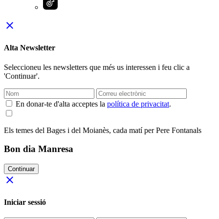
close
Alta Newsletter
Seleccioneu les newsletters que més us interessen i feu clic a
'Continuar'.
En donar-te d'alta acceptes la
política de privacitat
.
Els temes del Bages i del Moianès, cada matí per Pere Fontanals
Bon dia Manresa
Continuar
close
Iniciar sessió