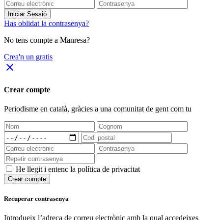
Iniciar Sessió
Has oblidat la contrasenya?
No tens compte a Manresa?
Crea'n un gratis
close
Crear compte
Periodisme
en català
, gràcies a una comunitat de gent com tu
He llegit i entenc la política de privacitat
Crear compte
Recuperar contrasenya
Introdueix l’adreça de correu electrònic amb la qual accedeixes