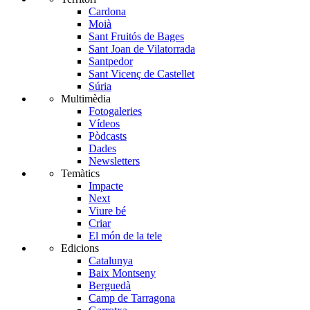
Cardona
Moià
Sant Fruitós de Bages
Sant Joan de Vilatorrada
Santpedor
Sant Vicenç de Castellet
Súria
Multimèdia
Fotogaleries
Vídeos
Pòdcasts
Dades
Newsletters
Temàtics
Impacte
Next
Viure bé
Criar
El món de la tele
Edicions
Catalunya
Baix Montseny
Berguedà
Camp de Tarragona