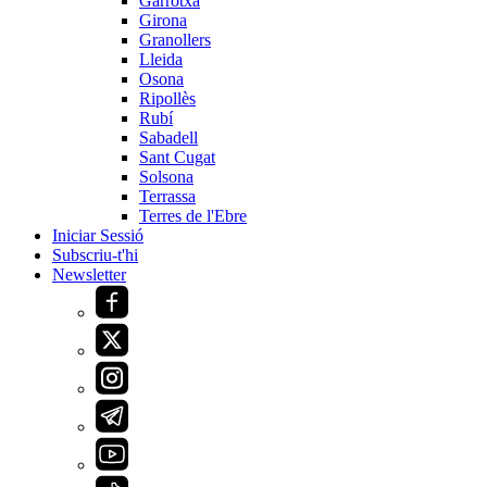
Garrotxa
Girona
Granollers
Lleida
Osona
Ripollès
Rubí
Sabadell
Sant Cugat
Solsona
Terrassa
Terres de l'Ebre
Iniciar Sessió
Subscriu-t'hi
Newsletter