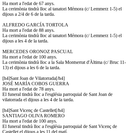
Ha mort a l'edat de 67 anys.
La cerimònia tindrà lloc al tanatori Mémora (c/ Lemmerz 1-5) el
dijous a 2/4 de 6 de la tarda.
ALFREDO GARCÍA TORTOLA
Ha mort a l'edat de 88 anys.
La cerimònia tindrà lloc al tanatori Mémora (c/ Lemmerz 1-5) el
dijous a les 4 de la tarda.
MERCEDES ORONOZ PASCUAL
Ha mort a l'edat de 100 anys.
La cerimònia tindrà lloc a la Sala Montserrat d'Àltima (c/ Bruc 11-
13) el dijous a les 6 de la tarda.
[h4]Sant Joan de Vilatorrada[/h4]
JOSÉ MARÍA COBOS GUERRA
Ha mort a l'edat de 78 anys.
El funeral tindrà lloc a l'església parroquial de Sant Joan de
vilatorrada el dijous a les 4 de la tarda.
[h4]Sant Vicenç de Castellet[/h4]
SANTIAGO OLIVA ROMERO
Ha mort a l'edat de 100 anys.
El funeral tindrà lloc a l'església parroquial de Sant Vicenç de
Castellet el dijous a les 11 del matí.