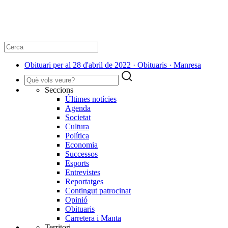
Obituari per al 28 d'abril de 2022 · Obituaris · Manresa
Seccions
Últimes notícies
Agenda
Societat
Cultura
Política
Economia
Successos
Esports
Entrevistes
Reportatges
Contingut patrocinat
Opinió
Obituaris
Carretera i Manta
Territori