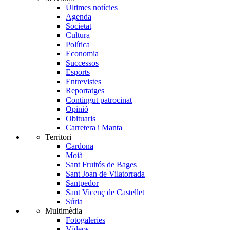
Últimes notícies
Agenda
Societat
Cultura
Política
Economia
Successos
Esports
Entrevistes
Reportatges
Contingut patrocinat
Opinió
Obituaris
Carretera i Manta
Territori
Cardona
Moià
Sant Fruitós de Bages
Sant Joan de Vilatorrada
Santpedor
Sant Vicenç de Castellet
Súria
Multimèdia
Fotogaleries
Vídeos