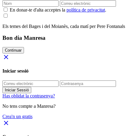
En donar-te d'alta acceptes la
política de privacitat
.
Els temes del Bages i del Moianès, cada matí per Pere Fontanals
Bon dia Manresa
Continuar
close
Iniciar sessió
Iniciar Sessió
Has oblidat la contrasenya?
No tens compte a Manresa?
Crea'n un gratis
close