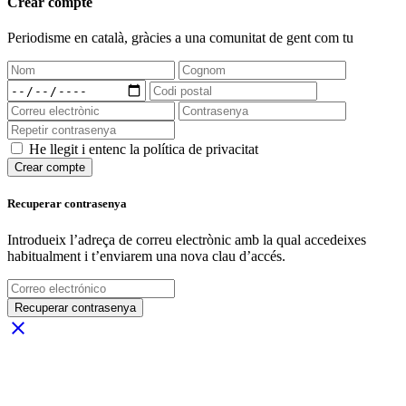
Crear compte
Periodisme
en català
, gràcies a una comunitat de gent com tu
He llegit i entenc la política de privacitat
Crear compte
Recuperar contrasenya
Introdueix l’adreça de correu electrònic amb la qual accedeixes
habitualment i t’enviarem una nova clau d’accés.
Recuperar contrasenya
close