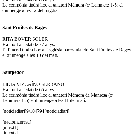
La cerimònia tindrà lloc al tanatori Mémora (c/ Lemmerz 1-5) el
diumenge a les 12 del migdia.
Sant Fruitós de Bages
RITA BOVER SOLER
Ha mort a l'edat de 77 anys.
El funeral tindrà lloc a l'església parroquial de Sant Fruitós de Bages
el diumenge a les 10 del matí.
Santpedor
LIDIA VIZCAÍNO SERRANO
Ha mort a l'edat de 65 anys.
La cerimònia tindrà lloc al tanatori Mémora de Manresa (c/
Lemmerz 1-5) el diumenge a les 11 del matí.
[noticiadiari]9/104794[/noticiadiari]
[naciomanresa]
[intext1]
[intext2]