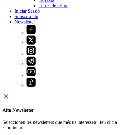
Terrassa
Terres de l'Ebre
Iniciar Sessió
Subscriu-t'hi
Newsletter
close
Alta Newsletter
Seleccioneu les newsletters que més us interessen i feu clic a
'Continuar'.