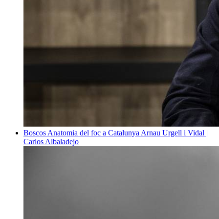
Boscos
Anatomia del foc a Catalunya
Arnau Urgell i Vidal |
Carlos Albaladejo