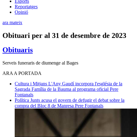
Esports
Reportatges
Opinió
ara mateix
Obituari per al 31 de desembre de 2023
Obituaris
Serveis funeraris de diumenge al Bages
ARA A PORTADA
Cultura i Mitjans
L'Any Gaudí incorpora l'església de la
Sagrada Família de la Bauma al programa oficial
Pere
Fontanals
Política
Junts acusa el govern de defugir el debat sobre la
compra del Bloc 8 de Manresa
Pere Fontanals