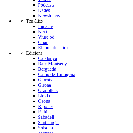
Pòdcasts
Dades
Newsletters
Temàtics
Impacte
Next
Viure bé
Criar
El món de la tele
Edicions
Catalunya
Baix Montseny
Berguedà
Camp de Tarragona
Garrotxa
Girona
Granollers
Lleida
Osona
Ripollès
Rubí
Sabadell
Sant Cugat
Solsona