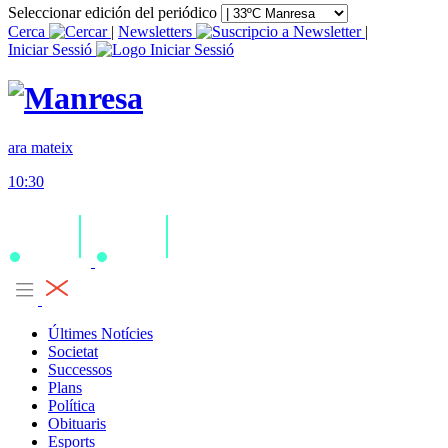
Seleccionar edición del periódico
Cerca
|
Newsletters
|
Iniciar Sessió
ara mateix
10:30
Últimes Notícies
Societat
Successos
Plans
Política
Obituaris
Esports