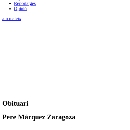
Reportatges
Opinió
ara mateix
Obituari
Pere Márquez Zaragoza