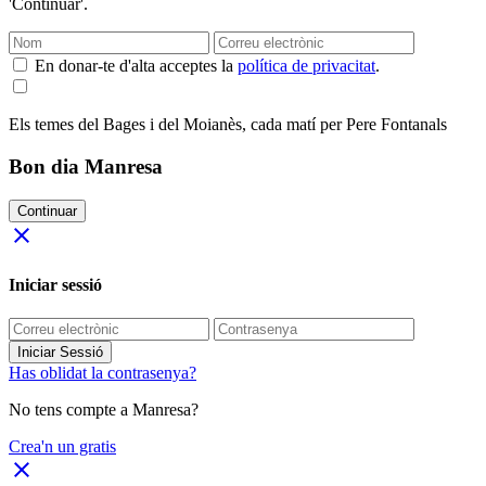
'Continuar'.
En donar-te d'alta acceptes la
política de privacitat
.
Els temes del Bages i del Moianès, cada matí per Pere Fontanals
Bon dia Manresa
Continuar
close
Iniciar sessió
Iniciar Sessió
Has oblidat la contrasenya?
No tens compte a Manresa?
Crea'n un gratis
close