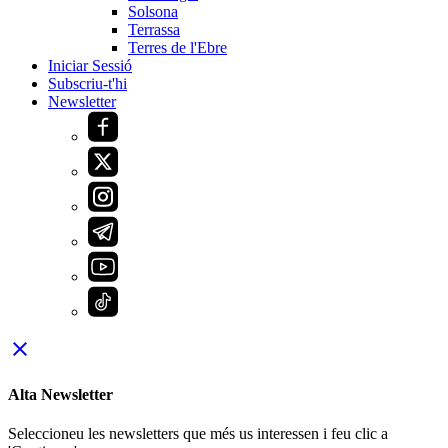
Solsona
Terrassa
Terres de l'Ebre
Iniciar Sessió
Subscriu-t'hi
Newsletter
close
Alta Newsletter
Seleccioneu les newsletters que més us interessen i feu clic a