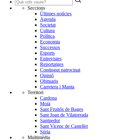
Seccions
Últimes notícies
Agenda
Societat
Cultura
Política
Economia
Successos
Esports
Entrevistes
Reportatges
Contingut patrocinat
Opinió
Obituaris
Carretera i Manta
Territori
Cardona
Moià
Sant Fruitós de Bages
Sant Joan de Vilatorrada
Santpedor
Sant Vicenç de Castellet
Súria
Multimèdia