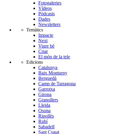
Fotogaleries
Vídeos
Pòdcasts
Dades
Newsletters
Temàtics
Impacte
Next
Viure bé
Criar
El món de la tele
Edicions
Catalunya
Baix Montseny
Berguedà
Camp de Tarragona
Garrotxa
Girona
Granollers
Lleida
Osona
Ripollès
Rubí
Sabadell
Sant Cugat