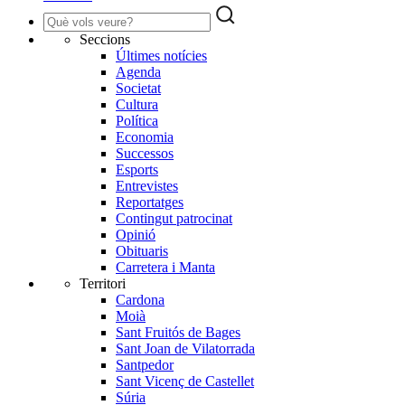
Seccions
Últimes notícies
Agenda
Societat
Cultura
Política
Economia
Successos
Esports
Entrevistes
Reportatges
Contingut patrocinat
Opinió
Obituaris
Carretera i Manta
Territori
Cardona
Moià
Sant Fruitós de Bages
Sant Joan de Vilatorrada
Santpedor
Sant Vicenç de Castellet
Súria