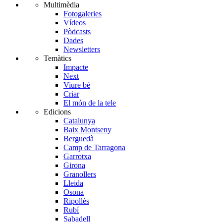
Multimèdia
Fotogaleries
Vídeos
Pòdcasts
Dades
Newsletters
Temàtics
Impacte
Next
Viure bé
Criar
El món de la tele
Edicions
Catalunya
Baix Montseny
Berguedà
Camp de Tarragona
Garrotxa
Girona
Granollers
Lleida
Osona
Ripollès
Rubí
Sabadell