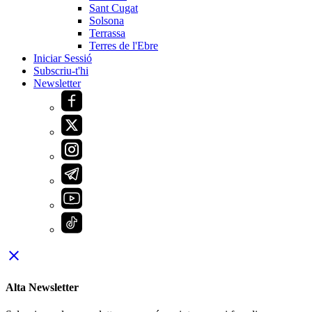
Sant Cugat
Solsona
Terrassa
Terres de l'Ebre
Iniciar Sessió
Subscriu-t'hi
Newsletter
close
Alta Newsletter