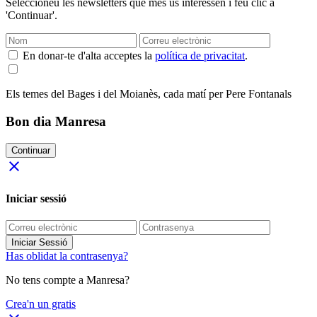
Seleccioneu les newsletters que més us interessen i feu clic a
'Continuar'.
En donar-te d'alta acceptes la
política de privacitat
.
Els temes del Bages i del Moianès, cada matí per Pere Fontanals
Bon dia Manresa
Continuar
close
Iniciar sessió
Iniciar Sessió
Has oblidat la contrasenya?
No tens compte a Manresa?
Crea'n un gratis