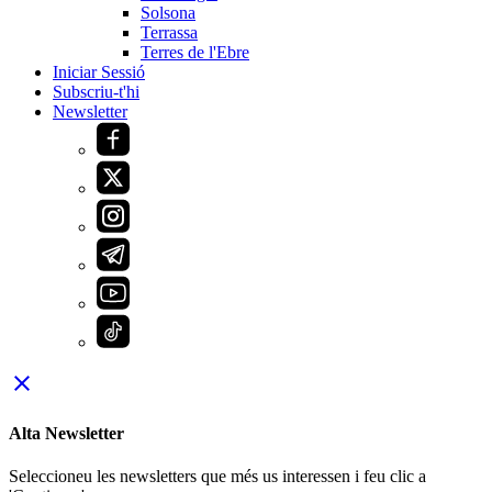
Solsona
Terrassa
Terres de l'Ebre
Iniciar Sessió
Subscriu-t'hi
Newsletter
close
Alta Newsletter
Seleccioneu les newsletters que més us interessen i feu clic a