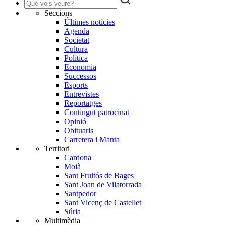
Seccions
Últimes notícies
Agenda
Societat
Cultura
Política
Economia
Successos
Esports
Entrevistes
Reportatges
Contingut patrocinat
Opinió
Obituaris
Carretera i Manta
Territori
Cardona
Moià
Sant Fruitós de Bages
Sant Joan de Vilatorrada
Santpedor
Sant Vicenç de Castellet
Súria
Multimèdia