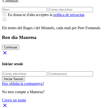
'Continuar'.
En donar-te d'alta acceptes la
política de privacitat
.
Els temes del Bages i del Moianès, cada matí per Pere Fontanals
Bon dia Manresa
Continuar
close
Iniciar sessió
Iniciar Sessió
Has oblidat la contrasenya?
No tens compte a Manresa?
Crea'n un gratis
close