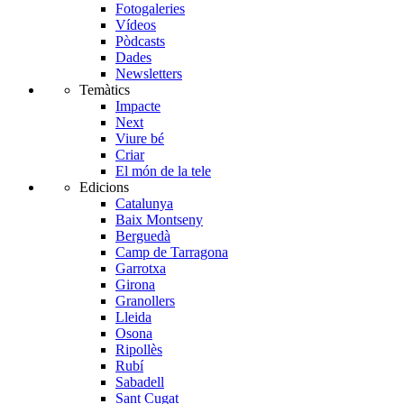
Fotogaleries
Vídeos
Pòdcasts
Dades
Newsletters
Temàtics
Impacte
Next
Viure bé
Criar
El món de la tele
Edicions
Catalunya
Baix Montseny
Berguedà
Camp de Tarragona
Garrotxa
Girona
Granollers
Lleida
Osona
Ripollès
Rubí
Sabadell
Sant Cugat