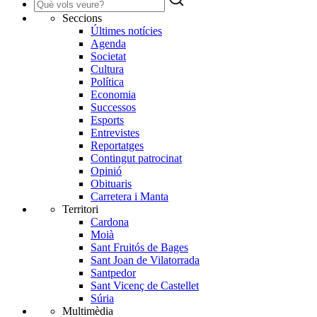
Seccions
Últimes notícies
Agenda
Societat
Cultura
Política
Economia
Successos
Esports
Entrevistes
Reportatges
Contingut patrocinat
Opinió
Obituaris
Carretera i Manta
Territori
Cardona
Moià
Sant Fruitós de Bages
Sant Joan de Vilatorrada
Santpedor
Sant Vicenç de Castellet
Súria
Multimèdia