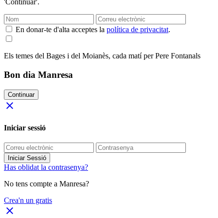
'Continuar'.
En donar-te d'alta acceptes la
política de privacitat
.
Els temes del Bages i del Moianès, cada matí per Pere Fontanals
Bon dia Manresa
Continuar
close
Iniciar sessió
Iniciar Sessió
Has oblidat la contrasenya?
No tens compte a Manresa?
Crea'n un gratis
close