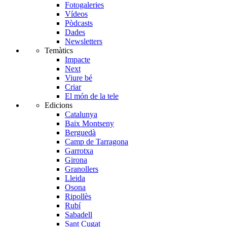
Fotogaleries
Vídeos
Pòdcasts
Dades
Newsletters
Temàtics
Impacte
Next
Viure bé
Criar
El món de la tele
Edicions
Catalunya
Baix Montseny
Berguedà
Camp de Tarragona
Garrotxa
Girona
Granollers
Lleida
Osona
Ripollès
Rubí
Sabadell
Sant Cugat