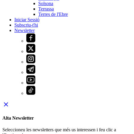
Solsona
Terrassa
Terres de l'Ebre
Iniciar Sessió
Subscriu-t'hi
Newsletter
close
Alta Newsletter
Seleccioneu les newsletters que més us interessen i feu clic a