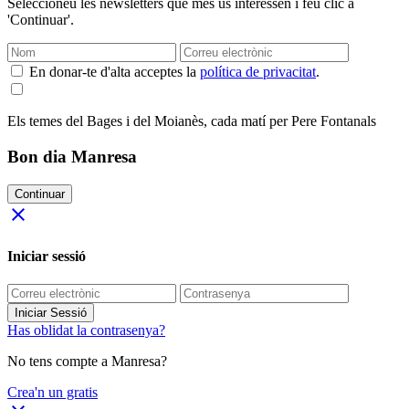
Seleccioneu les newsletters que més us interessen i feu clic a
'Continuar'.
En donar-te d'alta acceptes la
política de privacitat
.
Els temes del Bages i del Moianès, cada matí per Pere Fontanals
Bon dia Manresa
Continuar
close
Iniciar sessió
Iniciar Sessió
Has oblidat la contrasenya?
No tens compte a Manresa?
Crea'n un gratis