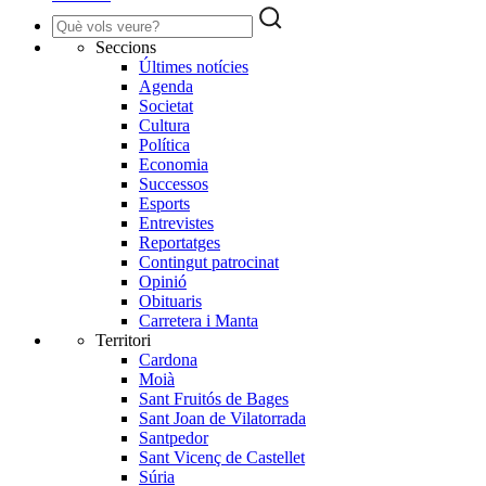
Seccions
Últimes notícies
Agenda
Societat
Cultura
Política
Economia
Successos
Esports
Entrevistes
Reportatges
Contingut patrocinat
Opinió
Obituaris
Carretera i Manta
Territori
Cardona
Moià
Sant Fruitós de Bages
Sant Joan de Vilatorrada
Santpedor
Sant Vicenç de Castellet
Súria