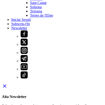
Sant Cugat
Solsona
Terrassa
Terres de l'Ebre
Iniciar Sessió
Subscriu-t'hi
Newsletter
close
Alta Newsletter