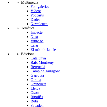
Multimèdia
Fotogaleries
Vídeos
Pòdcasts
Dades
Newsletters
Temàtics
Impacte
Next
Viure bé
Criar
El món de la tele
Edicions
Catalunya
Baix Montseny
Berguedà
Camp de Tarragona
Garrotxa
Girona
Granollers
Lleida
Osona
Ripollès
Rubí
Sabadell