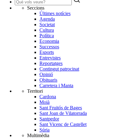
Seccions
Últimes notícies
Agenda
Societat
Cultura
Política
Economia
Successos
Esports
Entrevistes
Reportatges
Contingut patrocinat
Opinió
Obituaris
Carretera i Manta
Territori
Cardona
Moià
Sant Fruitós de Bages
Sant Joan de Vilatorrada
Santpedor
Sant Vicenç de Castellet
Súria
Multimèdia