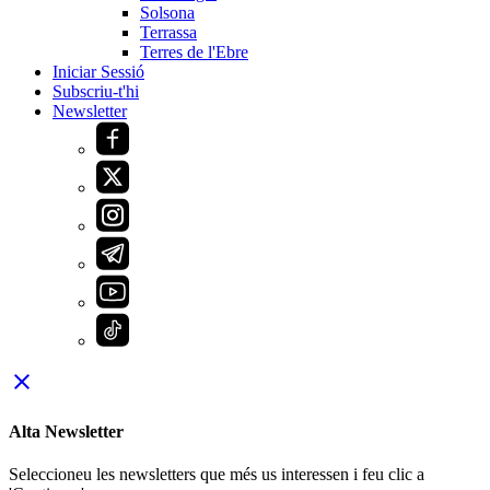
Solsona
Terrassa
Terres de l'Ebre
Iniciar Sessió
Subscriu-t'hi
Newsletter
close
Alta Newsletter
Seleccioneu les newsletters que més us interessen i feu clic a