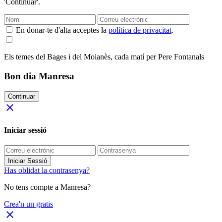
'Continuar'.
En donar-te d'alta acceptes la
política de privacitat
.
Els temes del Bages i del Moianès, cada matí per Pere Fontanals
Bon dia Manresa
Continuar
close
Iniciar sessió
Iniciar Sessió
Has oblidat la contrasenya?
No tens compte a Manresa?
Crea'n un gratis
close