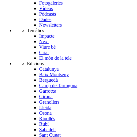
Fotogaleries
Vídeos
Pòdcasts
Dades
Newsletters
Temàtics
Impacte
Next
Viure bé
Criar
El món de la tele
Edicions
Catalunya
Baix Montseny
Berguedà
Camp de Tarragona
Garrotxa
Girona
Granollers
Lleida
Osona
Ripollès
Rubí
Sabadell
Sant Cugat