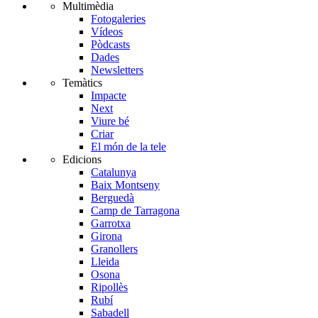
Multimèdia
Fotogaleries
Vídeos
Pòdcasts
Dades
Newsletters
Temàtics
Impacte
Next
Viure bé
Criar
El món de la tele
Edicions
Catalunya
Baix Montseny
Berguedà
Camp de Tarragona
Garrotxa
Girona
Granollers
Lleida
Osona
Ripollès
Rubí
Sabadell