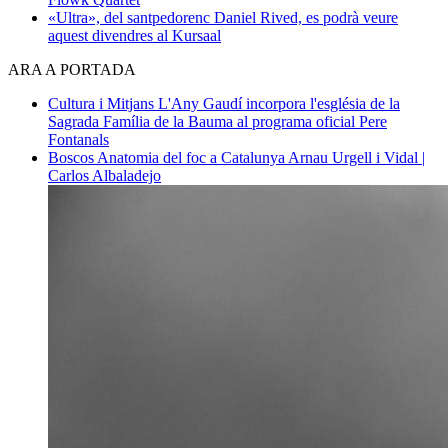
«Ultra», del santpedorenc Daniel Rived, es podrà veure
aquest divendres al Kursaal
ARA A PORTADA
Cultura i Mitjans
L'Any Gaudí incorpora l'església de la
Sagrada Família de la Bauma al programa oficial
Pere
Fontanals
Boscos
Anatomia del foc a Catalunya
Arnau Urgell i Vidal |
Carlos Albaladejo