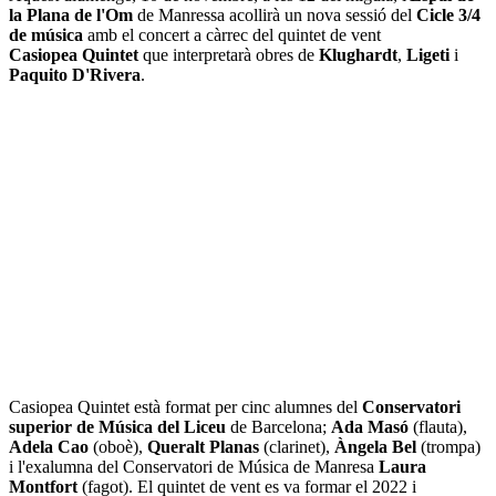
la Plana de l'Om
de Manressa acollirà un nova sessió del
Cicle 3/4
de música
amb el concert a càrrec del quintet de vent
Casiopea Quintet
que interpretarà obres de
Klughardt
,
Ligeti
i
Paquito D'Rivera
.
Casiopea Quintet està format per cinc alumnes del
Conservatori
superior de Música del Liceu
de Barcelona;
Ada Masó
(flauta),
Adela Cao
(oboè),
Queralt Planas
(clarinet),
Àngela Bel
(trompa)
i l'exalumna del Conservatori de Música de Manresa
Laura
Montfort
(fagot). El quintet de vent es va formar el 2022 i