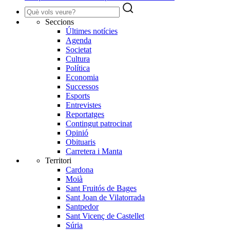
Seccions
Últimes notícies
Agenda
Societat
Cultura
Política
Economia
Successos
Esports
Entrevistes
Reportatges
Contingut patrocinat
Opinió
Obituaris
Carretera i Manta
Territori
Cardona
Moià
Sant Fruitós de Bages
Sant Joan de Vilatorrada
Santpedor
Sant Vicenç de Castellet
Súria