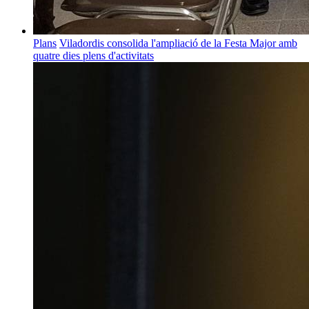
Plans
Viladordis consolida l'ampliació de la Festa Major amb
quatre dies plens d'activitats