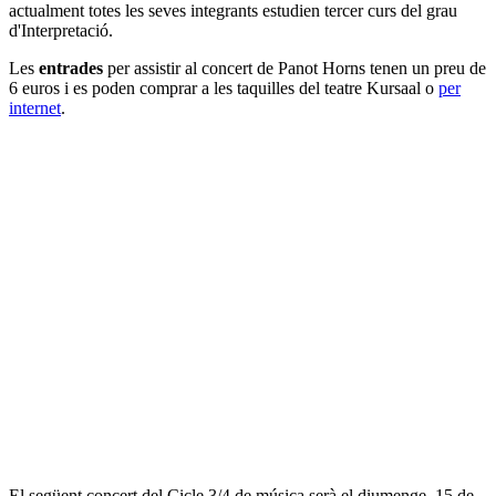
actualment totes les seves integrants estudien tercer curs del grau
d'Interpretació.
Les
entrades
per assistir al concert de Panot Horns tenen un preu de
6 euros i es poden comprar a les taquilles del teatre Kursaal o
per
internet
.
El següent concert del Cicle 3/4 de música serà el diumenge, 15 de