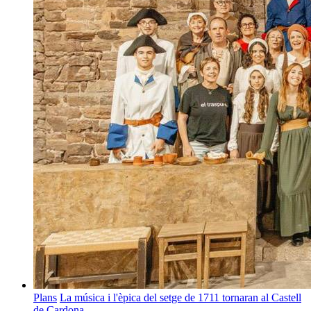
Plans
La música i l'èpica del setge de 1711 tornaran al Castell
de Cardona