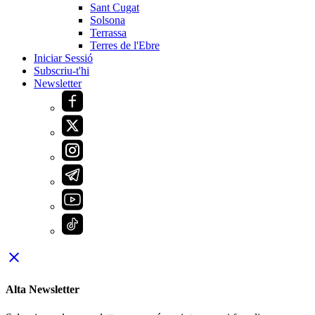
Sant Cugat
Solsona
Terrassa
Terres de l'Ebre
Iniciar Sessió
Subscriu-t'hi
Newsletter
close
Alta Newsletter