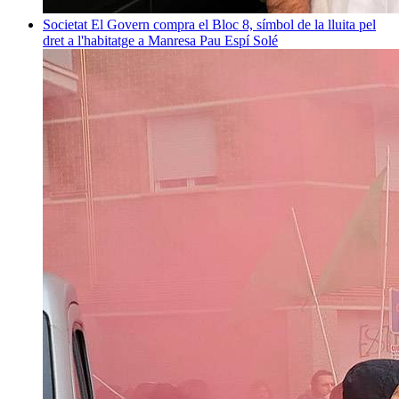
Societat
El Govern compra el Bloc 8, símbol de la lluita pel
dret a l'habitatge a Manresa
Pau Espí Solé