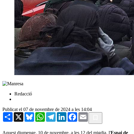
Redacció
Publicat el 07 de novembre de 2024 a les 14:04
Share
X
Bluesky
WhatsApp
Telegram
LinkedIn
Facebook
Email
Aquest diumenge, 10 de novembre, a les 12 del migdia, l'
Espai de