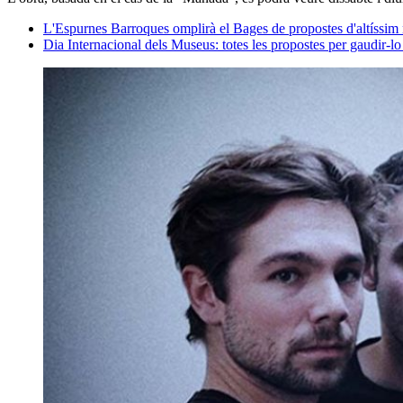
L'Espurnes Barroques omplirà el Bages de propostes d'altíssim n
Dia Internacional dels Museus: totes les propostes per gaudir-lo