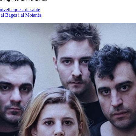
ivell aquest dissabte
 al Bages i al Moianès