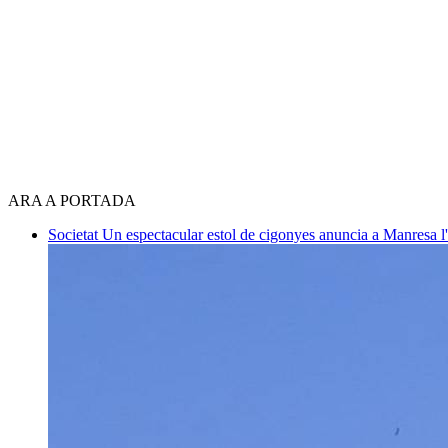
ARA A PORTADA
Societat
Un espectacular estol de cigonyes anuncia a Manresa l'i