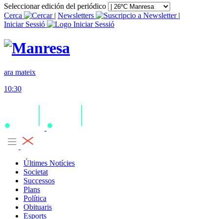
Seleccionar edición del periódico
Cerca
|
Newsletters
|
Iniciar Sessió
ara mateix
10:30
Últimes Notícies
Societat
Successos
Plans
Política
Obituaris
Esports