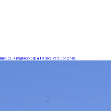
nici de la migració cap a l'Àfrica
Pere Fontanals