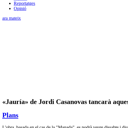
Reportatges
Opinió
ara mateix
«Jauría» de Jordi Casanovas tancarà aques
Plans
L'obra, basada en el cas de la "Manada", es podrà veure dissabte i d