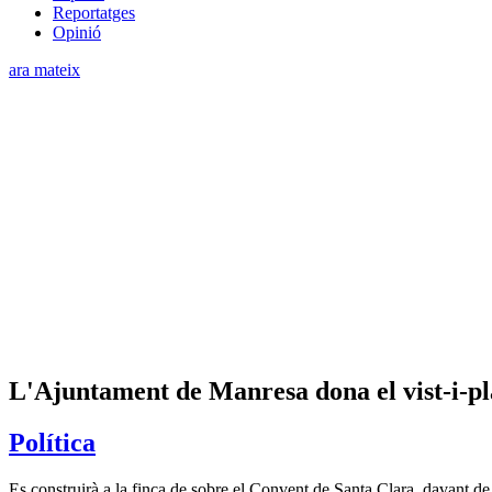
Reportatges
Opinió
ara mateix
L'Ajuntament de Manresa dona el vist-i-pla
Política
Es construirà a la finca de sobre el Convent de Santa Clara, davant de 