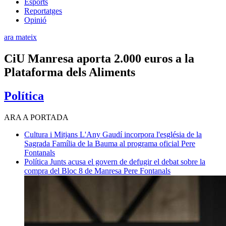
Esports
Reportatges
Opinió
ara mateix
CiU Manresa aporta 2.000 euros a la
Plataforma dels Aliments
Política
ARA A PORTADA
Cultura i Mitjans
L'Any Gaudí incorpora l'església de la
Sagrada Família de la Bauma al programa oficial
Pere
Fontanals
Política
Junts acusa el govern de defugir el debat sobre la
compra del Bloc 8 de Manresa
Pere Fontanals