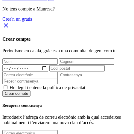
No tens compte a Manresa?
Crea'n un gratis
close
Crear compte
Periodisme
en català
, gràcies a una comunitat de gent com tu
He llegit i entenc la política de privacitat
Crear compte
Recuperar contrasenya
Introdueix l’adreça de correu electrònic amb la qual accedeixes
habitualment i t’enviarem una nova clau d’accés.