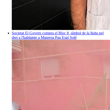
Societat
El Govern compra el Bloc 8, símbol de la lluita pel
dret a l'habitatge a Manresa
Pau Espí Solé