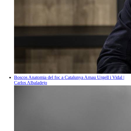
Boscos
Anatomia del foc a Catalunya
Arnau Urgell i Vidal |
Carlos Albaladejo