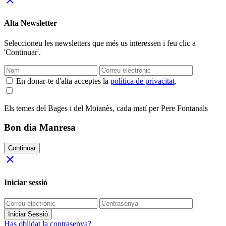
close
Alta Newsletter
Seleccioneu les newsletters que més us interessen i feu clic a
'Continuar'.
En donar-te d'alta acceptes la
política de privacitat
.
Els temes del Bages i del Moianès, cada matí per Pere Fontanals
Bon dia Manresa
Continuar
close
Iniciar sessió
Iniciar Sessió
Has oblidat la contrasenya?