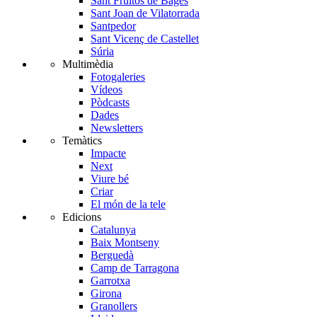
Sant Fruitós de Bages
Sant Joan de Vilatorrada
Santpedor
Sant Vicenç de Castellet
Súria
Multimèdia
Fotogaleries
Vídeos
Pòdcasts
Dades
Newsletters
Temàtics
Impacte
Next
Viure bé
Criar
El món de la tele
Edicions
Catalunya
Baix Montseny
Berguedà
Camp de Tarragona
Garrotxa
Girona
Granollers