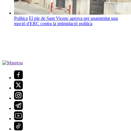
Política
El ple de Sant Vicenç aprova per unanimitat una
moció d'ERC contra la intimidació política