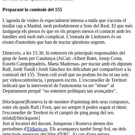
Preparant la comissió del 155
L'agenda de visites és especialment intensa a mida que s'acosta el
trasllat cap a Madrid, molt probablement a Soto del Real. El que més
fastigueja els presos és que en els propers mesos el contacte amb les
famílies serà molt més complicat. L'entrada de Lledoners és un
eixam d'autoritats que han de tractar qüestions urgents.
Dimecres, a les 15.30, hi entraven els principals responsables del
grup de Junts per Catalunya (JxCat) -Albert Batet, Josep Costa,
Eusebi Campdepadrós, Marta Madrenas- per tractar amb els diputats
Rull, Jordi Turull i Jordi Sànchez les dificultats per comparèixer a la
comissió del 155. Tenen coll avall que no podran fer-ho ni tan sols
per videoconferència, i preparen escrits. L'exconseller de Territori
indicarà que la intervenció de l'autonomia va ser "tènue" al
Departament perquè "no entenien polítiques tan avançades".
[blockquote]Romeva fa de monitor d'spinning dels seus companys,
entre els quals Rull i Forn, que no sempre li poden seguir el ritme;
l'exconseller de Territori és el campió de ping pong del seu
mòdul[/blockquote]
Just al locutori del davant, Junqueras i Romeva atenen dos
periodistes d'
Eldiario.es
. Els acompanya també Sergi Sol, un dels
principals assessors del líder d'ERC. Al cap d'una estona,