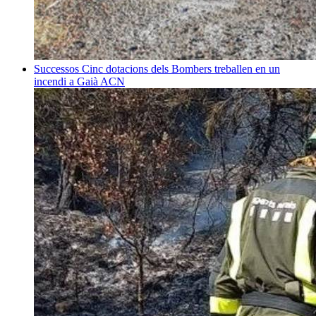
Successos
Cinc dotacions dels Bombers treballen en un
incendi a Gaià
ACN