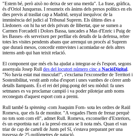
"Estem bé, però això no deixa de ser una merda". La frase, gràfica,
és d'Oriol Junqueras. I resumeix els ànims dels presos polítics en els
dies previs al trasllat cap a Madrid, senyal inequívoc de la
imminència del judici al Tribunal Suprem. Els últims dies a
Lledoners -on hi ha set dels privats de llibertat, que se sumen a
Carmen Forcadell i Dolors Bassa, tancades a Mas d'Enric i Puig de
les Basses- els serveixen per perfilar els detalls de la defensa, rebre
totes les visites pendents abans que arrenqui un procés al Suprem
que durarà mesos, concedir entrevistes i acomiadar-se dels altres
interns amb qui han teixit relació.
El component que més els ha ajudat a integrar-se és l'esport, segons
assenyala Josep Rull
des del locutori número cinc a
NacióDigital
.
"No havia estat mai musculat!", s'exclama l'exconseller de Territori i
Sostenibilitat, vestit amb roba d'esport i unes vambes de córrer amb
detalls llampants. És el rei del ping-pong del seu mòdul: fa unes
setmanes es va proclamar campió i va poder pilotejar amb noms
reconeguts d'aquest esport com a premi.
Rull també fa
spinning
-com Joaquim Forn- sota les ordres de Raül
Romeva, que els fa de monitor. "A vegades l'hem de frenar perquè
no tots som com ell", admet Rull. Romeva, exconseller d'Exteriors,
és un esportista nat i a la presó encara se li nota més. Quan el van
triar de cap de cartell de Junts pel Sí, s'estava preparant per una
travessa de 25 quilòmetres de natació.