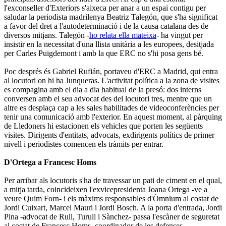
l'exconseller d'Exteriors s'aixeca per anar a un espai contigu per
saludar la periodista madrilenya Beatriz Talegón, que s'ha significat
a favor del dret a l'autodeterminació i de la causa catalana des de
diversos mitjans. Talegón -
ho relata ella mateixa
- ha vingut per
insistir en la necessitat d'una llista unitària a les europees, desitjada
per Carles Puigdemont i amb la que ERC no s'hi posa gens bé.
Poc després és Gabriel Rufián, portaveu d'ERC a Madrid, qui entra
al locutori on hi ha Junqueras. L'activitat política a la zona de visites
es compagina amb el dia a dia habitual de la presó: dos interns
conversen amb el seu advocat des del locutori tres, mentre que un
altre es desplaça cap a les sales habilitades de videoconferències per
tenir una comunicació amb l'exterior. En aquest moment, al pàrquing
de Lledoners hi estacionen els vehicles que porten les següents
visites. Dirigents d'entitats, advocats, exdirigents polítics de primer
nivell i periodistes comencen els tràmits per entrar.
D'Ortega a Francesc Homs
Per arribar als locutoris s'ha de travessar un pati de ciment en el qual,
a mitja tarda, coincideixen l'exvicepresidenta Joana Ortega -ve a
veure Quim Forn- i els màxims responsables d'Òmnium al costat de
Jordi Cuixart, Marcel Mauri i Jordi Bosch. A la porta d'entrada, Jordi
Pina -advocat de Rull, Turull i Sànchez- passa l'escàner de seguretat
al costat de Francesc Homs, coordinador de les defenses.