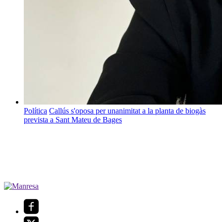
Política
Callús s'oposa per unanimitat a la planta de biogàs
prevista a Sant Mateu de Bages