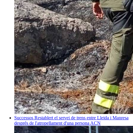
Successos
Restablert el servei de trens entre Lleida i Manresa
després de l'atropellament d'una persona
ACN