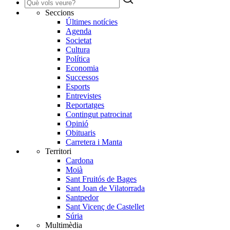
Seccions
Últimes notícies
Agenda
Societat
Cultura
Política
Economia
Successos
Esports
Entrevistes
Reportatges
Contingut patrocinat
Opinió
Obituaris
Carretera i Manta
Territori
Cardona
Moià
Sant Fruitós de Bages
Sant Joan de Vilatorrada
Santpedor
Sant Vicenç de Castellet
Súria
Multimèdia