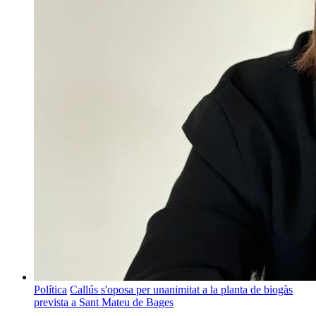
Política
Callús s'oposa per unanimitat a la planta de biogàs
prevista a Sant Mateu de Bages