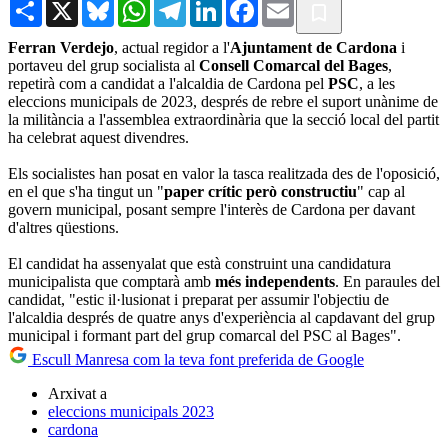
Share
X
Bluesky
WhatsApp
Telegram
LinkedIn
Facebook
Email
Ferran Verdejo
, actual regidor a l'
Ajuntament de Cardona
i
portaveu del grup socialista al
Consell Comarcal del Bages
,
repetirà com a candidat a l'alcaldia de Cardona pel
PSC
, a les
eleccions municipals de 2023, després de rebre el suport unànime de
la militància a l'assemblea extraordinària que la secció local del partit
ha celebrat aquest divendres.
Els socialistes han posat en valor la tasca realitzada des de l'oposició,
en el que s'ha tingut un "
paper crític però constructiu
" cap al
govern municipal, posant sempre l'interès de Cardona per davant
d'altres qüestions.
El candidat ha assenyalat que està construint una candidatura
municipalista que comptarà amb
més independents
. En paraules del
candidat, "estic il·lusionat i preparat per assumir l'objectiu de
l'alcaldia després de quatre anys d'experiència al capdavant del grup
municipal i formant part del grup comarcal del PSC al Bages".
Escull Manresa com la teva font preferida de Google
Arxivat a
eleccions municipals 2023
cardona