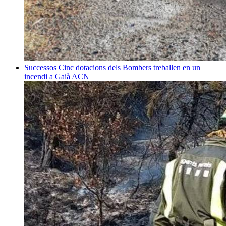
Successos
Cinc dotacions dels Bombers treballen en un
incendi a Gaià
ACN