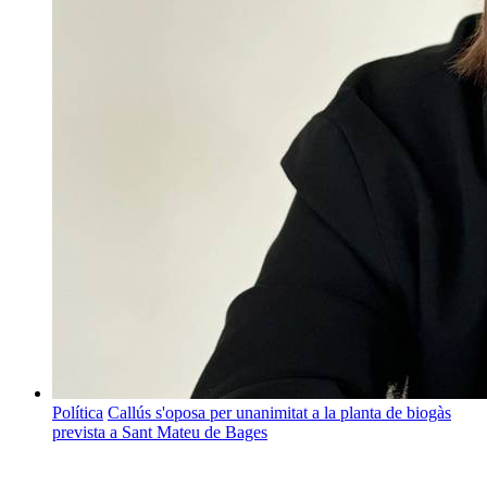
Política
Callús s'oposa per unanimitat a la planta de biogàs
prevista a Sant Mateu de Bages