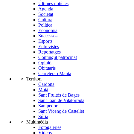
Últimes notícies
Agenda
Societat
Cultura
Política
Economia
Successos
Esports
Entrevistes
Reportatges
Contingut patrocinat
Opinió
Obituaris
Carretera i Manta
Territori
Cardona
Moià
Sant Fruitós de Bages
Sant Joan de Vilatorrada
Santpedor
Sant Vicenç de Castellet
Súria
Multimèdia
Fotogaleries
Vídeos