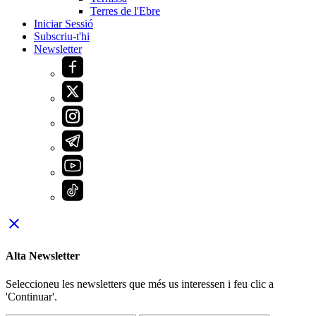
Terres de l'Ebre
Iniciar Sessió
Subscriu-t'hi
Newsletter
close
Alta Newsletter
Seleccioneu les newsletters que més us interessen i feu clic a
'Continuar'.