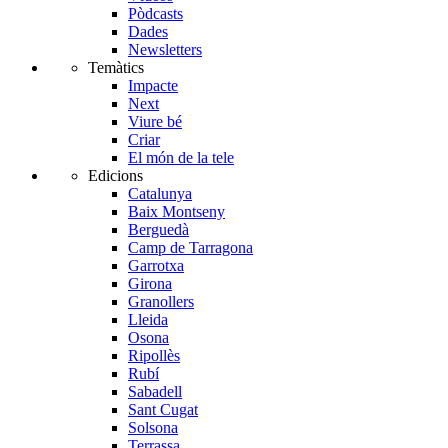
Pòdcasts
Dades
Newsletters
Temàtics
Impacte
Next
Viure bé
Criar
El món de la tele
Edicions
Catalunya
Baix Montseny
Berguedà
Camp de Tarragona
Garrotxa
Girona
Granollers
Lleida
Osona
Ripollès
Rubí
Sabadell
Sant Cugat
Solsona
Terrassa