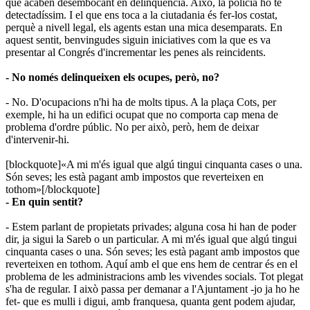
que acaben desembocant en delinqüència. Això, la policia ho té
detectadíssim. I el que ens toca a la ciutadania és fer-los costat,
perquè a nivell legal, els agents estan una mica desemparats. En
aquest sentit, benvingudes siguin iniciatives com la que es va
presentar al Congrés d'incrementar les penes als reincidents.
- No només delinqueixen els ocupes, però, no?
- No. D'ocupacions n'hi ha de molts tipus. A la plaça Cots, per
exemple, hi ha un edifici ocupat que no comporta cap mena de
problema d'ordre públic. No per això, però, hem de deixar
d'intervenir-hi.
[blockquote]«A mi m'és igual que algú tingui cinquanta cases o una.
Són seves; les està pagant amb impostos que reverteixen en
tothom»[/blockquote]
- En quin sentit?
- Estem parlant de propietats privades; alguna cosa hi han de poder
dir, ja sigui la Sareb o un particular. A mi m'és igual que algú tingui
cinquanta cases o una. Són seves; les està pagant amb impostos que
reverteixen en tothom. Aquí amb el que ens hem de centrar és en el
problema de les administracions amb les vivendes socials. Tot plegat
s'ha de regular. I això passa per demanar a l'Ajuntament -jo ja ho he
fet- que es mulli i digui, amb franquesa, quanta gent podem ajudar,