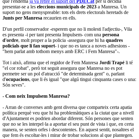
que l'endemà
ja va rebre el suport del
PDECat
per si decidia
presentar-se a les
eleccions municipals de 2023
a Manresa. Un
suport no gens menyspreable: tots els drets electorals heretads de
Junts per Manresa
recaurien en ells.
D'un perfil conservador -esperem que no li molesti l'adjectiu-, Vila
es presenta -i per tant presenta Impulsem- com una
persona
d'ordre
, molt proper a la policia -assegura que hi ha
quadres
policials que li fan suport
- i que no es tanca a noves adhesions -
"hem parlat amb tothom menys amb ERC i Fem Manresa"-.
Tot i això, afirma que el regidor de Fem Manresa
Jordi Trapé
li té
"el cor robat", però tot seguit assegura que Manresa no es pot
permetre ser un pol d'atracció "de determinada gent" o, parlant
d'
ocupacions
, que li és igual "que algú tingui cinquanta cases o una:
Són seves".
- Com neix Impulsem Manresa?
- Arran de converses amb gent diversa que comparteix certa apatia
política perquè veu que hi ha problemàtiques a la ciutat que a nivell
d'Ajuntament es podrien abordar diferent. Són persones que senten
que no se les interpel·la a aportar el seu punt de vista i que, en certa
manera, se senten orfes i descontentes. En aquest sentit, nosaltres el
que fem és escoltar-les i mirar de trobar solucions al que plantegen.