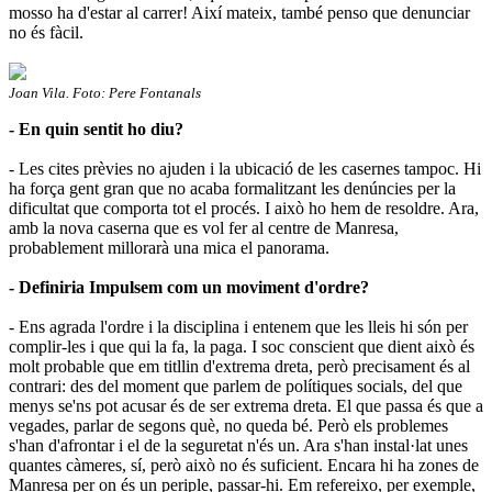
mosso ha d'estar al carrer! Així mateix, també penso que denunciar
no és fàcil.
Joan Vila. Foto: Pere Fontanals
- En quin sentit ho diu?
- Les cites prèvies no ajuden i la ubicació de les casernes tampoc. Hi
ha força gent gran que no acaba formalitzant les denúncies per la
dificultat que comporta tot el procés. I això ho hem de resoldre. Ara,
amb la nova caserna que es vol fer al centre de Manresa,
probablement millorarà una mica el panorama.
- Definiria Impulsem com un moviment d
'
ordre?
- Ens agrada l'ordre i la disciplina i entenem que les lleis hi són per
complir-les i que qui la fa, la paga. I soc conscient que dient això és
molt probable que em titllin d'extrema dreta, però precisament és al
contrari: des del moment que parlem de polítiques socials, del que
menys se'ns pot acusar és de ser extrema dreta. El que passa és que a
vegades, parlar de segons què, no queda bé. Però els problemes
s'han d'afrontar i el de la seguretat n'és un. Ara s'han instal·lat unes
quantes càmeres, sí, però això no és suficient. Encara hi ha zones de
Manresa per on és un periple, passar-hi. Em refereixo, per exemple,