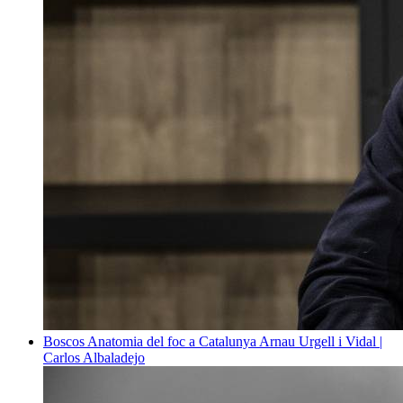
Boscos
Anatomia del foc a Catalunya
Arnau Urgell i Vidal |
Carlos Albaladejo