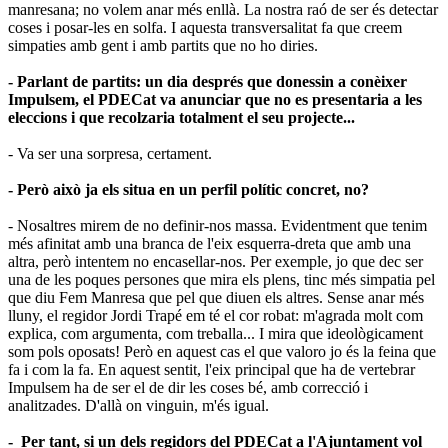
manresana; no volem anar més enllà. La nostra raó de ser és detectar
coses i posar-les en solfa. I aquesta transversalitat fa que creem
simpaties amb gent i amb partits que no ho diries.
- Parlant de partits: un dia després que donessin a conèixer
Impulsem, el PDECat va anunciar que no es presentaria a les
eleccions i que recolzaria totalment el seu projecte...
- Va ser una sorpresa, certament.
- Però això ja els situa en un perfil polític concret, no?
- Nosaltres mirem de no definir-nos massa. Evidentment que tenim
més afinitat amb una branca de l'eix esquerra-dreta que amb una
altra, però intentem no encasellar-nos. Per exemple, jo que dec ser
una de les poques persones que mira els plens, tinc més simpatia pel
que diu Fem Manresa que pel que diuen els altres. Sense anar més
lluny, el regidor Jordi Trapé em té el cor robat: m'agrada molt com
explica, com argumenta, com treballa... I mira que ideològicament
som pols oposats! Però en aquest cas el que valoro jo és la feina que
fa i com la fa. En aquest sentit, l'eix principal que ha de vertebrar
Impulsem ha de ser el de dir les coses bé, amb correcció i
analitzades. D'allà on vinguin, m'és igual.
- Per tant, si un dels regidors del PDECat a l
'
Ajuntament vol