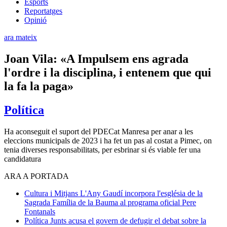
Esports
Reportatges
Opinió
ara mateix
Joan Vila: «A Impulsem ens agrada
l'ordre i la disciplina, i entenem que qui
la fa la paga»
Política
Ha aconseguit el suport del PDECat Manresa per anar a les
eleccions municipals de 2023 i ha fet un pas al costat a Pimec, on
tenia diverses responsabilitats, per esbrinar si és viable fer una
candidatura
ARA A PORTADA
Cultura i Mitjans
L'Any Gaudí incorpora l'església de la
Sagrada Família de la Bauma al programa oficial
Pere
Fontanals
Política
Junts acusa el govern de defugir el debat sobre la