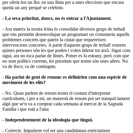
per oferir-los un lloc en una llista per a unes eleccions que encara
queda un any perquè se celebrin.
- La seva prioritat, doncs, no és entrar a l
'
Ajuntament.
- Ara mateix la nostra feina és consolidar diversos grups de treball
que ens permetin desenvolupar un programari on s'enumerin aquells
problemes concrets que pateix la ciutat que requereixen
intervencions concretes. A partir d'aquests grups de treball veurem
quines persones són les que poden i volen liderar tot això. Sigui com
sigui, ara no toca parlar de llistes. Potser es fa estrany, però com que
no som polítics corrents, les prioritats que tenim són unes altres. No
va de llocs; va de continguts.
- Ha parlat de gent de renom: es definirien com una espècie de
moviment de les elits?
- No. Quan parlem de renom tenim el costum d'interpretar
currículums, i per a mi, un manresà de renom pot ser tranquil·lament
algú que se'n va a comprar cada setmana al mercat de la Sagrada
Família i que està a l'atur.
- Independentment de la ideologia que tingui.
- Correcte. Impulsem vol ser una candidatura estrictament