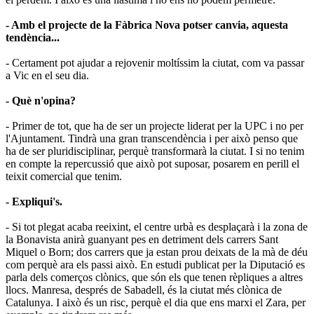
- Amb el projecte de la Fàbrica Nova potser canvia, aquesta
tendència...
- Certament pot ajudar a rejovenir moltíssim la ciutat, com va passar
a Vic en el seu dia.
- Què n
'
opina?
- Primer de tot, que ha de ser un projecte liderat per la UPC i no per
l'Ajuntament. Tindrà una gran transcendència i per això penso que
ha de ser pluridisciplinar, perquè transformarà la ciutat. I si no tenim
en compte la repercussió que això pot suposar, posarem en perill el
teixit comercial que tenim.
- Expliqui
'
s.
- Si tot plegat acaba reeixint, el centre urbà es desplaçarà i la zona de
la Bonavista anirà guanyant pes en detriment dels carrers Sant
Miquel o Born; dos carrers que ja estan prou deixats de la mà de déu
com perquè ara els passi això. En estudi publicat per la Diputació es
parla dels comerços clònics, que són els que tenen rèpliques a altres
llocs. Manresa, després de Sabadell, és la ciutat més clònica de
Catalunya. I això és un risc, perquè el dia que ens marxi el Zara, per