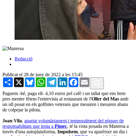
Redacció
Publicat el 28 de juny de 2022 a les 15:45
Share
X
Bluesky
WhatsApp
Telegram
LinkedIn
Facebook
Email
Paguem -bé, paga ell- 4,10 euros pel cafè i un tallat que ens hem
pres mentre fèiem l'entrevista al restaurant de l'
Oller del Mas
amb
un ull posat en els golfistes veterans que mesuren i mesuren abans
de colpejar la pilota.
Joan Vila
,
apartat voluntàriament i temporalment del pòquer de
responsabilitats que tenia a
Pimec
, té la vista posada en Manresa a
través d'una autoplataforma,
Impulsem
, que va aparèixer un dia i