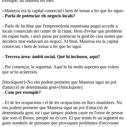
exemple, no tindrem res més.
«Manresa era la capital comercial i hem de tornar a fer que ho sigui»
- Parla de potenciar els negocis locals?
- Parlo de facilitar que l'emprenedoria manresana pugui accedir a
locals comercials del centre de la ciutat. Hem d'evitar que proliferin
els espais buits, i això passa per potenciar la gent de casa nostra que
decideix tirar endavant un negoci. Al final, Manresa era la capital
comercial, i hem de tornar a fer que ho sigui.
- Tercera àrea: àmbit social. Què hi inclouen, aquí?
- Per començar, la seguretat. Aquí hi ha molts aspectes que volem
que se'ns aclareixin.
[blockquote]«No ens podem permetre que Manresa sigui un pol
d'atracció de determinada gent»[/blockquote]
- Com per exemple?
- El de les ocupacions i el de les ocupacions en llocs insalubres. No
ens podem permetre que Manresa sigui un pol d'atracció de
determinada gent, tot i que tampoc podem caure en l'error de pensar
que som el Bronx, perquè no és cert. El que tenim és un segment no
gaire nombrós de persones que provoquen problemes d'incivisme