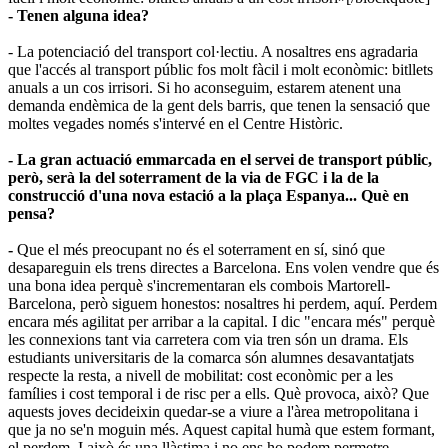
- Tenen alguna idea?
- La potenciació del transport col·lectiu. A nosaltres ens agradaria
que l'accés al transport públic fos molt fàcil i molt econòmic: bitllets
anuals a un cos irrisori. Si ho aconseguim, estarem atenent una
demanda endèmica de la gent dels barris, que tenen la sensació que
moltes vegades només s'intervé en el Centre Històric.
- La gran actuació emmarcada en el servei de transport públic,
però, serà la del soterrament de la via de FGC i la de la
construcció d
'
una nova estació a la plaça Espanya... Què en
pensa?
-
Que el més preocupant no és el soterrament en sí, sinó que
desapareguin els trens directes a Barcelona. Ens volen vendre que és
una bona idea perquè s'incrementaran els combois Martorell-
Barcelona, però siguem honestos: nosaltres hi perdem, aquí. Perdem
encara més agilitat per arribar a la capital. I dic "encara més" perquè
les connexions tant via carretera com via tren són un drama. Els
estudiants universitaris de la comarca són alumnes desavantatjats
respecte la resta, a nivell de mobilitat: cost econòmic per a les
famílies i cost temporal i de risc per a ells. Què provoca, això? Que
aquests joves decideixin quedar-se a viure a l'àrea metropolitana i
que ja no se'n moguin més. Aquest capital humà que estem formant,
el perdem. I això és una llàstima i no ens ho podem permetre.