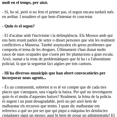
molt en el temps, per això.
- Sí, ho sé, però si no fem el primer pas, el segon encara tardarà més
en arribar. I nosaltres el que hem d'intentar és concretar.
- Quin és el segon?
- El d'acabar amb l'incivisme i la delinqüència. Els Mossos amb qui
ens hem reunit parlen de setze o disset persones que són les realment
conflictives a Manresa. També assenyalen els greus problemes que
comporta el tema de les drogues. Últimament s'han donat molts
casos de naus ocupades que s'usen per fer plantacions a gran escala.
Això, sumat a la resta de problemàtiques que hi ha i a l'absentisme
policial, fa que la seguretat faci aigües per tots cantons.
- Hi ha diversos municipis que han obert convocatòries per
incorporar nous agents...
- És un contrasentit, sobretot si es té en compte que de cada tres
places que s'atorguen, una s'agafa la baixa. Per què no investiguem
quin és el motiu d'aquestes baixes? Realment, la feina de la policia
és ingent i un punt desagradable, però no per això hem de
malbaratar els recursos que tenim. I quan dic malbaratar em
refereixo a què no pot ser que qui piqui a màquina les denúncies
ciutadanes sigui un mosso; aquí hi hem de posar un administratiu! El