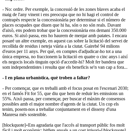
- No: ordre. Per exemple, la concessió de les zones blaves acaba el
maig de l'any vinent i ens preocupa que no hi hagi el control de
contrapès respecte la concessionària per determinar si el número de
places ocupades que diuen que hi ha, són o no són reals. Davant
d'això, ens podem trobar que la concessionària ens demani 350.000
euros. Si això passa, ens ho haurem de menjar amb patates. I encara
posaré un altre exemple, en aquest cas sobre la licitació del servei de
recollida de residus i neteja viària a la ciutat. Gairebé 94 milions
d'euros per 11 anys. Per què, en comptes d'adjudicar-ho tot a una
única empresa, no fraccionem la licitació en quatre o cinc anys i així
els negocis locals tinguin opció d'accedir-hi? Molt fer bandera que
som independentistes i resulta que els beneficis se'n van cap a fora...
- I en plana urbanística, què troben a faltar?
- Per començar, que es treballi amb el focus posat en l'escenari 2030;
en el famós Fit for 55, que diu que hem de reduir les emissions un
55%. Això passa, per començar, per buscar el màxim de consensos
possibles amb el major nombre d'agents de la ciutat. Un cop els
tenim, posem-nos a treballar conjuntament en el disseny d'una
Manresa més sostenible.
[blockquote]«Ens agradaria que l'accés al transport públic fos molt
fàcil i molt econòmic: bitllets anuals a un cost irrisori»[/blockquote]