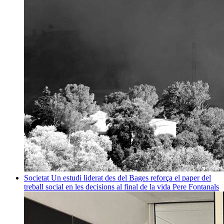
Societat
Un estudi liderat des del Bages reforça el paper del
treball social en les decisions al final de la vida
Pere Fontanals