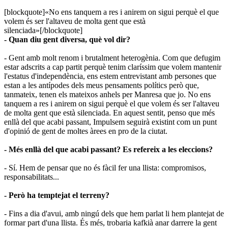
[blockquote]«No ens tanquem a res i anirem on sigui perquè el que
volem és ser l'altaveu de molta gent que està
silenciada»[/blockquote]
- Quan diu gent diversa, què vol dir?
- Gent amb molt renom i brutalment heterogènia. Com que defugim
estar adscrits a cap partit perquè tenim claríssim que volem mantenir
l'estatus d'independència, ens estem entrevistant amb persones que
estan a les antípodes dels meus pensaments polítics però que,
tanmateix, tenen els mateixos anhels per Manresa que jo. No ens
tanquem a res i anirem on sigui perquè el que volem és ser l'altaveu
de molta gent que està silenciada. En aquest sentit, penso que més
enllà del que acabi passant, Impulsem seguirà existint com un punt
d'opinió de gent de moltes àrees en pro de la ciutat.
- Més enllà del que acabi passant? Es refereix a les eleccions?
- Sí. Hem de pensar que no és fàcil fer una llista: compromisos,
responsabilitats...
- Però ha temptejat el terreny?
- Fins a dia d'avui, amb ningú dels que hem parlat li hem plantejat de
formar part d'una llista. És més, trobaria kafkià anar darrere la gent