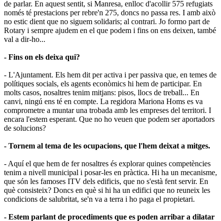
de parlar. En aquest sentit, si Manresa, enlloc d'acollir 575 refugiats
només té prestacions per rebre'n 275, doncs no passa res. I amb això
no estic dient que no siguem solidaris; al contrari. Jo formo part de
Rotary i sempre ajudem en el que podem i fins on ens deixen, també
val a dir-ho...
- Fins on els deixa qui?
- L'Ajuntament. Els hem dit per activa i per passiva que, en temes de
polítiques socials, els agents econòmics hi hem de participar. En
molts casos, nosaltres tenim mitjans: pisos, llocs de treball... En
canvi, ningú ens té en compte. La regidora Mariona Homs es va
comprometre a muntar una trobada amb les empreses del territori. I
encara l'estem esperant. Que no ho veuen que podem ser aportadors
de solucions?
- Tornem al tema de les ocupacions, que l
'
hem deixat a mitges.
- Aquí el que hem de fer nosaltres és explorar quines competències
tenim a nivell municipal i posar-les en pràctica. Hi ha un mecanisme,
que són les famoses ITV dels edificis, que no s'està fent servir. En
què consisteix? Doncs en què si hi ha un edifici que no reuneix les
condicions de salubritat, se'n va a terra i ho paga el propietari.
- Estem parlant de procediments que es poden arribar a dilatar