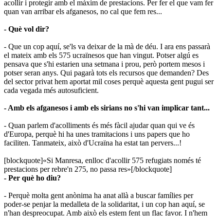
acollir i protegir amb el màxim de prestacions. Per fer el que vam fer
quan van arribar els afganesos, no cal que fem res...
- Què vol dir?
- Que un cop aquí, se'ls va deixar de la mà de déu. I ara ens passarà
el mateix amb els 575 ucraïnesos que han vingut. Potser algú es
pensava que s'hi estarien una setmana i prou, però portem mesos i
potser seran anys. Qui pagarà tots els recursos que demanden? Des
del sector privat hem aportat mil coses perquè aquesta gent pugui ser
cada vegada més autosuficient.
- Amb els afganesos i amb els sirians no s
'
hi van implicar tant...
- Quan parlem d'acolliments és més fàcil ajudar quan qui ve és
d'Europa, perquè hi ha unes tramitacions i uns papers que ho
faciliten. Tanmateix, això d'Ucraïna ha estat tan pervers...!
[blockquote]«Si Manresa, enlloc d'acollir 575 refugiats només té
prestacions per rebre'n 275, no passa res»[/blockquote]
- Per què ho diu?
- Perquè molta gent anònima ha anat allà a buscar famílies per
poder-se penjar la medalleta de la solidaritat, i un cop han aquí, se
n'han despreocupat. Amb això els estem fent un flac favor. I n'hem