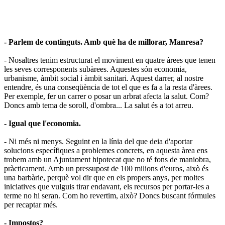
- Parlem de continguts. Amb què ha de millorar, Manresa?
- Nosaltres tenim estructurat el moviment en quatre àrees que tenen
les seves corresponents subàrees. Aquestes són economia,
urbanisme, àmbit social i àmbit sanitari. Aquest darrer, al nostre
entendre, és una conseqüència de tot el que es fa a la resta d'àrees.
Per exemple, fer un carrer o posar un arbrat afecta la salut. Com?
Doncs amb tema de soroll, d'ombra... La salut és a tot arreu.
- Igual que l
'
economia.
- Ni més ni menys. Seguint en la línia del que deia d'aportar
solucions específiques a problemes concrets, en aquesta àrea ens
trobem amb un Ajuntament hipotecat que no té fons de maniobra,
pràcticament. Amb un pressupost de 100 milions d'euros, això és
una barbàrie, perquè vol dir que en els propers anys, per moltes
iniciatives que vulguis tirar endavant, els recursos per portar-les a
terme no hi seran. Com ho revertim, això? Doncs buscant fórmules
per recaptar més.
- Impostos?