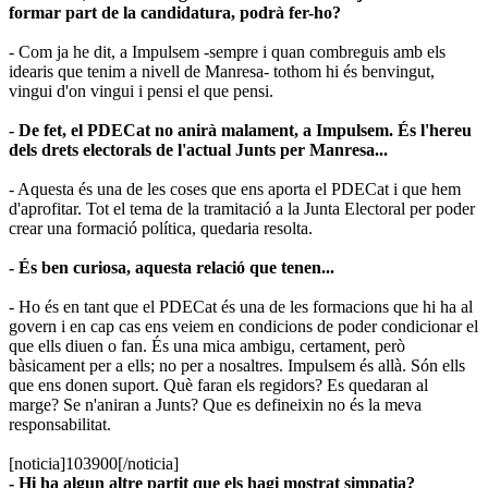
formar part de la candidatura, podrà fer-ho?
- Com ja he dit, a Impulsem -sempre i quan combreguis amb els
idearis que tenim a nivell de Manresa- tothom hi és benvingut,
vingui d'on vingui i pensi el que pensi.
- De fet, el PDECat no anirà malament, a Impulsem. És l
'
hereu
dels drets electorals de l
'
actual Junts per Manresa...
- Aquesta és una de les coses que ens aporta el PDECat i que hem
d'aprofitar. Tot el tema de la tramitació a la Junta Electoral per poder
crear una formació política, quedaria resolta.
- És ben curiosa, aquesta relació que tenen...
- Ho és en tant que el PDECat és una de les formacions que hi ha al
govern i en cap cas ens veiem en condicions de poder condicionar el
que ells diuen o fan. És una mica ambigu, certament, però
bàsicament per a ells; no per a nosaltres. Impulsem és allà. Són ells
que ens donen suport. Què faran els regidors? Es quedaran al
marge? Se n'aniran a Junts? Que es defineixin no és la meva
responsabilitat.
[noticia]103900[/noticia]
- Hi ha algun altre partit que els hagi mostrat simpatia?