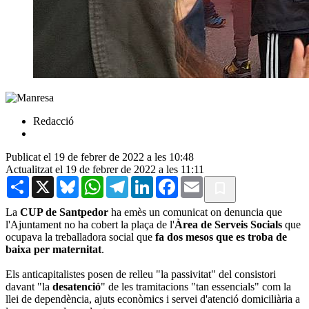
Redacció
Publicat el 19 de febrer de 2022 a les 10:48
Actualitzat el 19 de febrer de 2022 a les 11:11
Share
X
Bluesky
WhatsApp
Telegram
LinkedIn
Facebook
Email
La
CUP de Santpedor
ha emès un comunicat on denuncia que
l'Ajuntament no ha cobert la plaça de l'
Àrea de Serveis Socials
que
ocupava la treballadora social que
fa dos mesos que es troba de
baixa per maternitat
.
Els anticapitalistes posen de relleu "la passivitat" del consistori
davant "la
desatenció
" de les tramitacions "tan essencials" com la
llei de dependència, ajuts econòmics i servei d'atenció domiciliària a