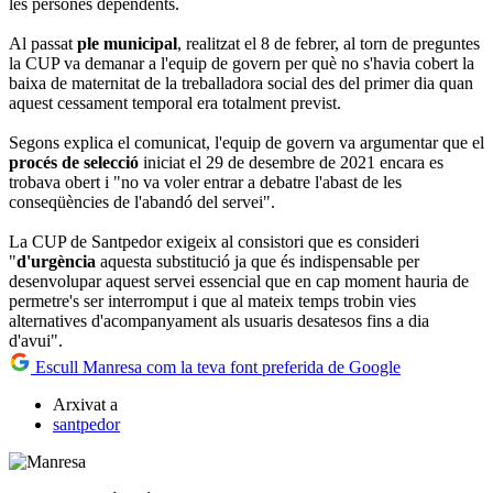
les persones dependents.
Al passat
ple municipal
, realitzat el 8 de febrer, al torn de preguntes
la CUP va demanar a l'equip de govern per què no s'havia cobert la
baixa de maternitat de la treballadora social des del primer dia quan
aquest cessament temporal era totalment previst.
Segons explica el comunicat, l'equip de govern va argumentar que el
procés de selecció
iniciat el 29 de desembre de 2021 encara es
trobava obert i "no va voler entrar a debatre l'abast de les
conseqüències de l'abandó del servei".
La CUP de Santpedor exigeix al consistori que es consideri
"
d'urgència
aquesta substitució ja que és indispensable per
desenvolupar aquest servei essencial que en cap moment hauria de
permetre's ser interromput i que al mateix temps trobin vies
alternatives d'acompanyament als usuaris desatesos fins a dia
d'avui".
Escull Manresa com la teva font preferida de Google
Arxivat a
santpedor