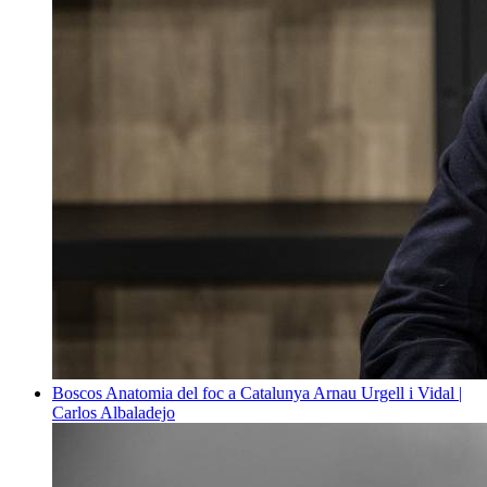
Boscos
Anatomia del foc a Catalunya
Arnau Urgell i Vidal |
Carlos Albaladejo