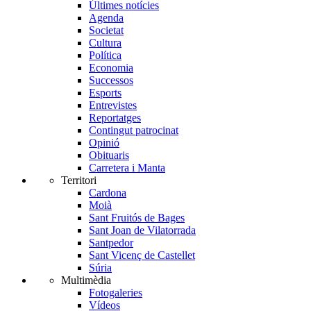
Últimes notícies
Agenda
Societat
Cultura
Política
Economia
Successos
Esports
Entrevistes
Reportatges
Contingut patrocinat
Opinió
Obituaris
Carretera i Manta
Territori
Cardona
Moià
Sant Fruitós de Bages
Sant Joan de Vilatorrada
Santpedor
Sant Vicenç de Castellet
Súria
Multimèdia
Fotogaleries
Vídeos