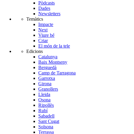
Pòdcasts
Dades
Newsletters
Temàtics
Impacte
Next
Viure bé
Criar
El món de la tele
Edicions
Catalunya
Baix Montseny
Berguedà
Camp de Tarragona
Garrotxa
Girona
Granollers
Lleida
Osona
Ripollès
Rubí
Sabadell
Sant Cugat
Solsona
Terrassa