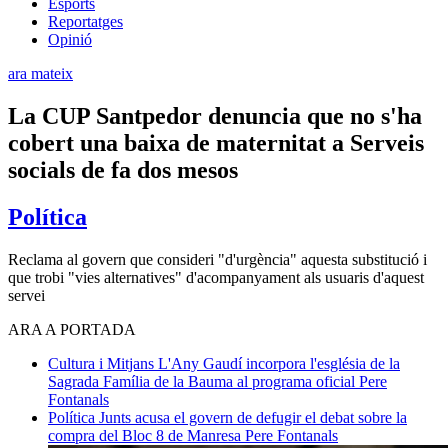
Esports
Reportatges
Opinió
ara mateix
La CUP Santpedor denuncia que no s'ha
cobert una baixa de maternitat a Serveis
socials de fa dos mesos
Política
Reclama al govern que consideri "d'urgència" aquesta substitució i
que trobi "vies alternatives" d'acompanyament als usuaris d'aquest
servei
ARA A PORTADA
Cultura i Mitjans
L'Any Gaudí incorpora l'església de la
Sagrada Família de la Bauma al programa oficial
Pere
Fontanals
Política
Junts acusa el govern de defugir el debat sobre la
compra del Bloc 8 de Manresa
Pere Fontanals