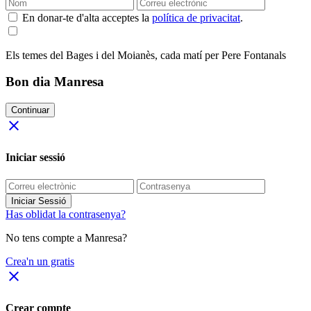
En donar-te d'alta acceptes la
política de privacitat
.
Els temes del Bages i del Moianès, cada matí per Pere Fontanals
Bon dia Manresa
Continuar
close
Iniciar sessió
Iniciar Sessió
Has oblidat la contrasenya?
No tens compte a Manresa?
Crea'n un gratis
close
Crear compte