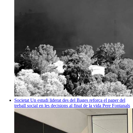
Societat
Un estudi liderat des del Bages reforça el paper del
treball social en les decisions al final de la vida
Pere Fontanals