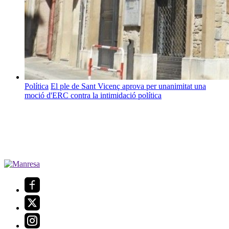
Política
El ple de Sant Vicenç aprova per unanimitat una
moció d'ERC contra la intimidació política