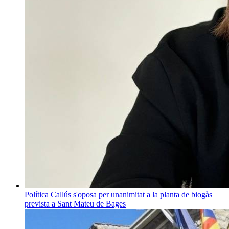
Política
Callús s'oposa per unanimitat a la planta de biogàs
prevista a Sant Mateu de Bages