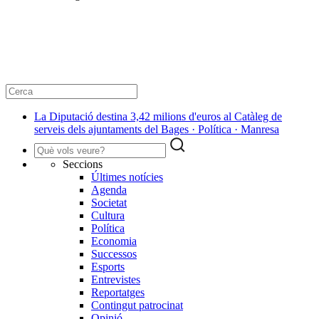
La Diputació destina 3,42 milions d'euros al Catàleg de
serveis dels ajuntaments del Bages · Política · Manresa
Seccions
Últimes notícies
Agenda
Societat
Cultura
Política
Economia
Successos
Esports
Entrevistes
Reportatges
Contingut patrocinat
Opinió