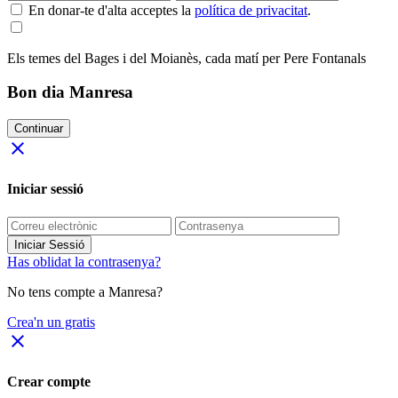
En donar-te d'alta acceptes la
política de privacitat
.
Els temes del Bages i del Moianès, cada matí per Pere Fontanals
Bon dia Manresa
Continuar
close
Iniciar sessió
Iniciar Sessió
Has oblidat la contrasenya?
No tens compte a Manresa?
Crea'n un gratis
close
Crear compte