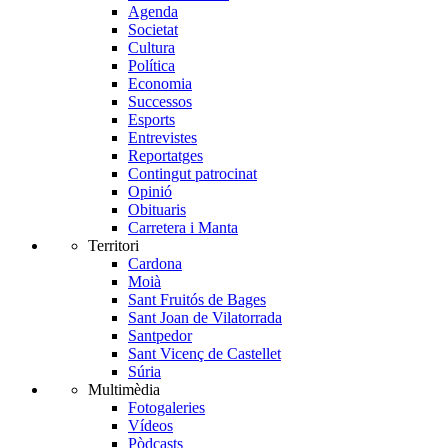
Agenda
Societat
Cultura
Política
Economia
Successos
Esports
Entrevistes
Reportatges
Contingut patrocinat
Opinió
Obituaris
Carretera i Manta
Territori
Cardona
Moià
Sant Fruitós de Bages
Sant Joan de Vilatorrada
Santpedor
Sant Vicenç de Castellet
Súria
Multimèdia
Fotogaleries
Vídeos
Pòdcasts