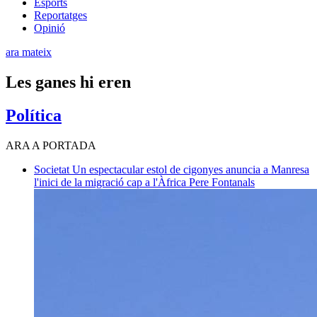
Esports
Reportatges
Opinió
ara mateix
Les ganes hi eren
Política
ARA A PORTADA
Societat
Un espectacular estol de cigonyes anuncia a Manresa
l'inici de la migració cap a l'Àfrica
Pere Fontanals