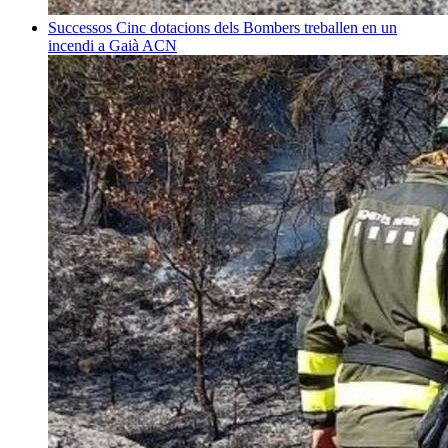
Successos
Cinc dotacions dels Bombers treballen en un
incendi a Gaià
ACN