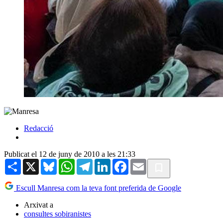
Redacció
Publicat el 12 de juny de 2010 a les 21:33
Share
X
Bluesky
WhatsApp
Telegram
LinkedIn
Facebook
Email
Escull Manresa com la teva font preferida de Google
Arxivat a
consultes sobiranistes