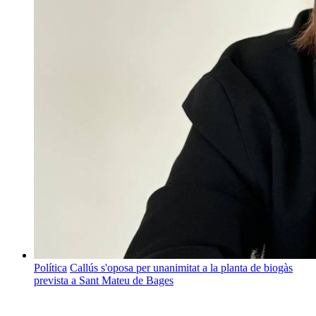
Política
Callús s'oposa per unanimitat a la planta de biogàs
prevista a Sant Mateu de Bages