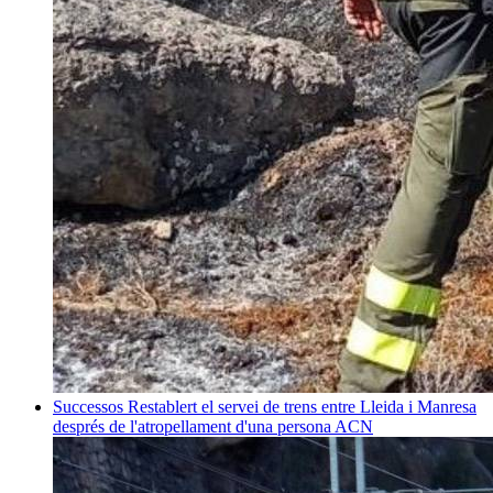
Successos
Restablert el servei de trens entre Lleida i Manresa
després de l'atropellament d'una persona
ACN