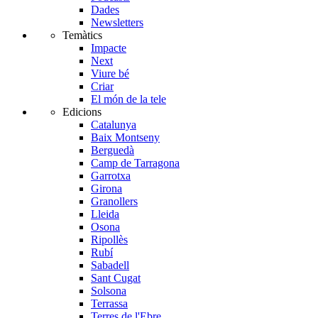
Dades
Newsletters
Temàtics
Impacte
Next
Viure bé
Criar
El món de la tele
Edicions
Catalunya
Baix Montseny
Berguedà
Camp de Tarragona
Garrotxa
Girona
Granollers
Lleida
Osona
Ripollès
Rubí
Sabadell
Sant Cugat
Solsona
Terrassa
Terres de l'Ebre