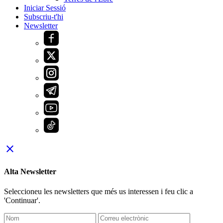
Iniciar Sessió
Subscriu-t'hi
Newsletter
close
Alta Newsletter
Seleccioneu les newsletters que més us interessen i feu clic a
'Continuar'.