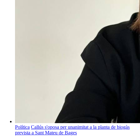
Política
Callús s'oposa per unanimitat a la planta de biogàs
prevista a Sant Mateu de Bages