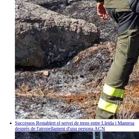
Successos
Restablert el servei de trens entre Lleida i Manresa
després de l'atropellament d'una persona
ACN