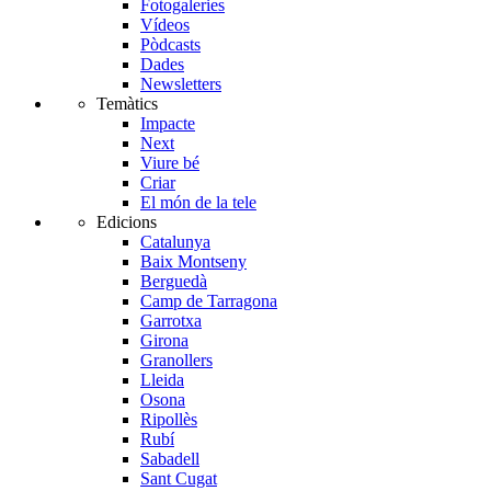
Fotogaleries
Vídeos
Pòdcasts
Dades
Newsletters
Temàtics
Impacte
Next
Viure bé
Criar
El món de la tele
Edicions
Catalunya
Baix Montseny
Berguedà
Camp de Tarragona
Garrotxa
Girona
Granollers
Lleida
Osona
Ripollès
Rubí
Sabadell
Sant Cugat