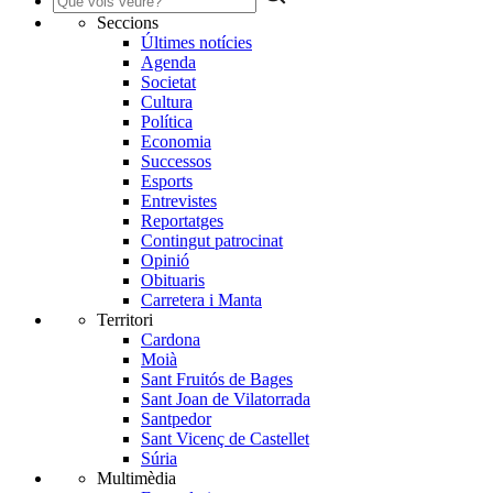
Seccions
Últimes notícies
Agenda
Societat
Cultura
Política
Economia
Successos
Esports
Entrevistes
Reportatges
Contingut patrocinat
Opinió
Obituaris
Carretera i Manta
Territori
Cardona
Moià
Sant Fruitós de Bages
Sant Joan de Vilatorrada
Santpedor
Sant Vicenç de Castellet
Súria
Multimèdia