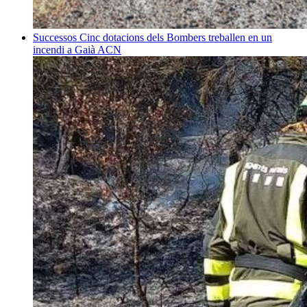
Successos
Cinc dotacions dels Bombers treballen en un
incendi a Gaià
ACN