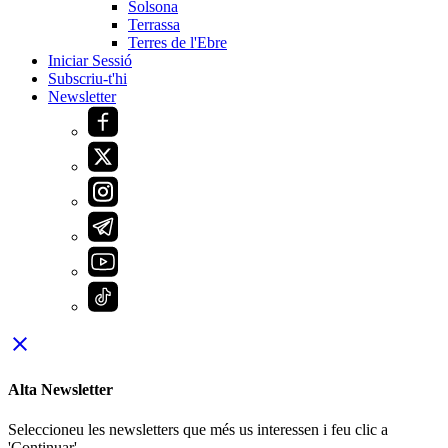
Solsona
Terrassa
Terres de l'Ebre
Iniciar Sessió
Subscriu-t'hi
Newsletter
close
Alta Newsletter
Seleccioneu les newsletters que més us interessen i feu clic a
'Continuar'.