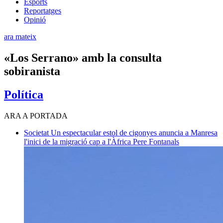
Esports
Reportatges
Opinió
ara mateix
«Los Serrano» amb la consulta
sobiranista
Política
ARA A PORTADA
Societat
Un espectacular estol de cigonyes anuncia a Manresa
l'inici de la migració cap a l'Àfrica
Pere Fontanals