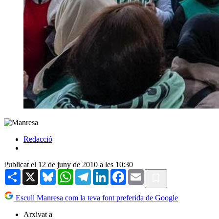
Redacció
Publicat el 12 de juny de 2010 a les 10:30
Share
X
Bluesky
WhatsApp
Telegram
LinkedIn
Facebook
Email
Escull Manresa com la teva font preferida de Google
Arxivat a