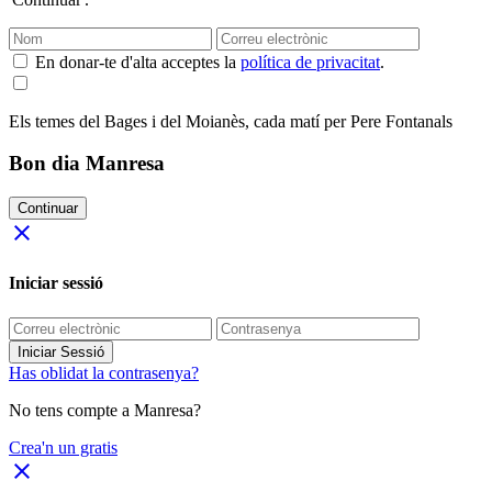
En donar-te d'alta acceptes la
política de privacitat
.
Els temes del Bages i del Moianès, cada matí per Pere Fontanals
Bon dia Manresa
Continuar
close
Iniciar sessió
Iniciar Sessió
Has oblidat la contrasenya?
No tens compte a Manresa?
Crea'n un gratis
close